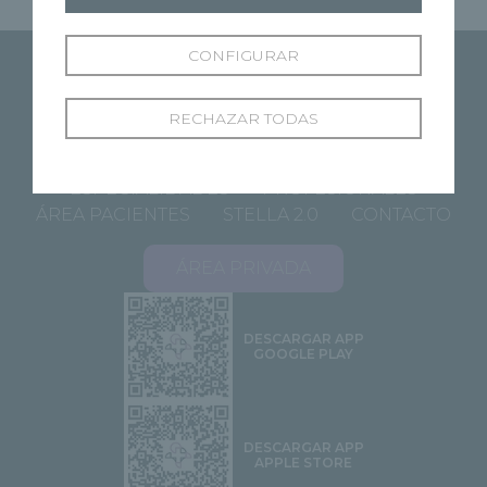
CONFIGURAR
RECHAZAR TODAS
SOBRE RECOLETAS
NUESTROS CENTROS
ESPECIALIDADES
PROFESIONALES
ÁREA PACIENTES
STELLA 2.0
CONTACTO
ÁREA PRIVADA
DESCARGAR APP
GOOGLE PLAY
DESCARGAR APP
APPLE STORE