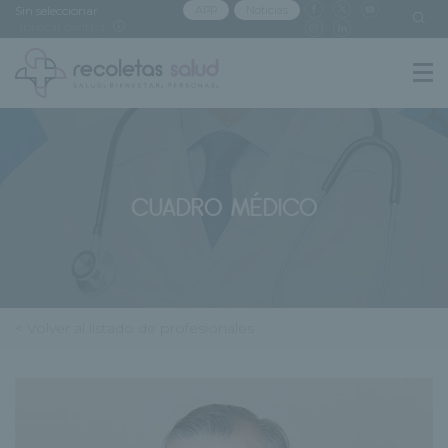
Sin seleccionar
APP
Noticias
[buscar centro]
CUADRO MÉDICO
< Volver al listado de profesionales