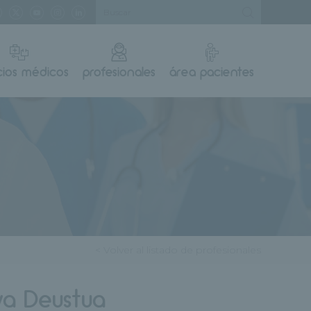
cios médicos
profesionales
área pacientes
< Volver al listado de profesionales
lva Deustua