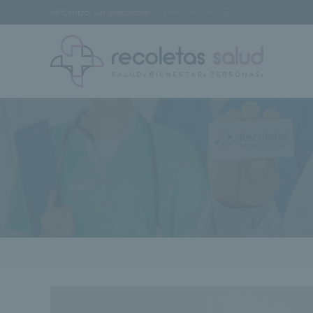
Mi Centro:
Sin seleccionar
[buscar centro]