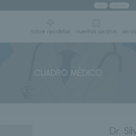
APP
Noticias
sobre recoletas
nuestros centros
servi
CUADRO MÉDICO
Dr. Si