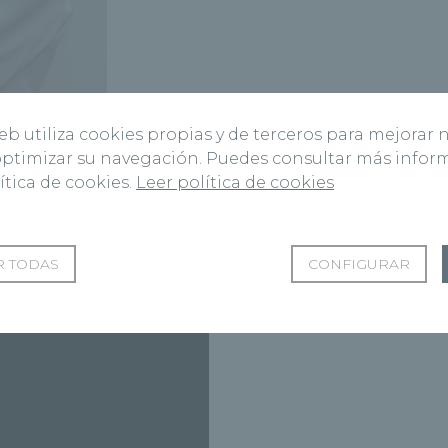
web utiliza cookies propias y de terceros para mejorar 
 optimizar su navegación. Puedes consultar más info
ítica de cookies.
Leer política de cookies
Vídeos del Dr. Silva Deustua
 TODAS
CONFIGURAR