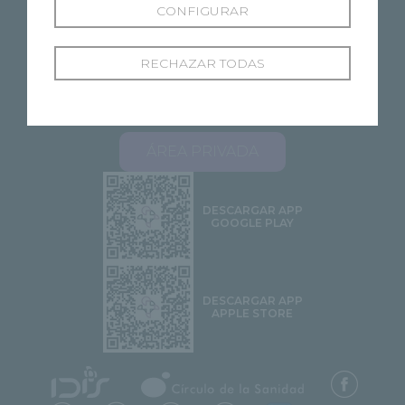
CONFIGURAR
RECHAZAR TODAS
SOBRE RECOLETAS
NUESTROS CENTROS
ESPECIALIDADES
PROFESIONALES
ÁREA PACIENTES
STELLA 2.0
CONTACTO
ÁREA PRIVADA
DESCARGAR APP
GOOGLE PLAY
DESCARGAR APP
APPLE STORE