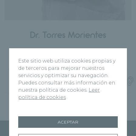
Dr. Torres Morientes
Centro y especialidad
Este sitio web utiliza cookies propias y
de terceros para mejorar nuestros
servicios y optimizar su navegación.
Hospital Recoletas Salud
Otorrinolaringología
Puedes consultar más información en
Felipe II
nuestra política de cookies.
Leer
política de cookies
ACEPTAR