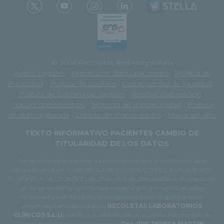
© 2026 Recoletas Red Hospitalaria
Avisos Legales
-
Protección datos pacientes
-
Política de
Privacidad
-
Política de cookies
-
Compromiso de igualdad
-
Política de Sistema de Gestión
-
Retos-Colaboración
-
Trabaja con nosotros
-
Normas de la comunidad
-
Política
de videovigilancia
-
Listado de responsables
-
Mapa del sitio
TEXTO INFORMATIVO PACIENTES CAMBIO DE
TITULARIDAD DE LOS DATOS
Por la presente se informa a los interesados en cumplimiento de lo
dispuesto en el art. 14 del REGLAMENTO 2016/679 DEL PARLAMENTO
EUROPEO Y DEL CONSEJO de 27 de abril de 2016 relativo a la protección
de las personas físicas en lo que respecta al tratamiento de datos
personales y a la libre circulación de estos datos de que sus datos
personales han sido cedidos a
RECOLETAS LABORATORIOS
CLÍNICOS S.L.U.
debido a la adquisición de la unidad productiva de
laboratorio de análisis clínicos de la
Dra. IRIS TERESA MARTIN