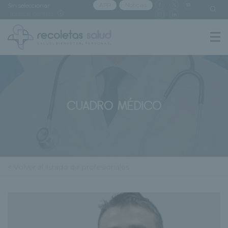
Sin seleccionar
APP
Noticias
[buscar centro]
CUADRO MÉDICO
< Volver al listado de profesionales