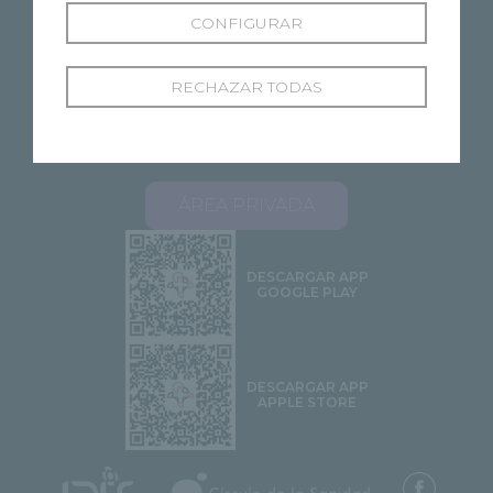
CONFIGURAR
RECHAZAR TODAS
SOBRE RECOLETAS
NUESTROS CENTROS
ESPECIALIDADES
PROFESIONALES
ÁREA PACIENTES
STELLA 2.0
CONTACTO
ÁREA PRIVADA
DESCARGAR APP
GOOGLE PLAY
DESCARGAR APP
APPLE STORE