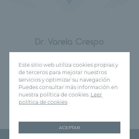
Dr. Varela Crespo
Centro y especialidad
Este sitio web utiliza cookies propias y
de terceros para mejorar nuestros
servicios y optimizar su navegación.
Hospital Recoletas
Tratamiento del
Puedes consultar más información en
Salud Zamora
dolor y Ozonoterapia
nuestra política de cookies.
Leer
política de cookies
ACEPTAR