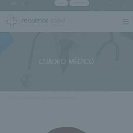
Sin seleccionar
APP
Noticias
[buscar centro]
CUADRO MÉDICO
< Volver al listado de profesionales