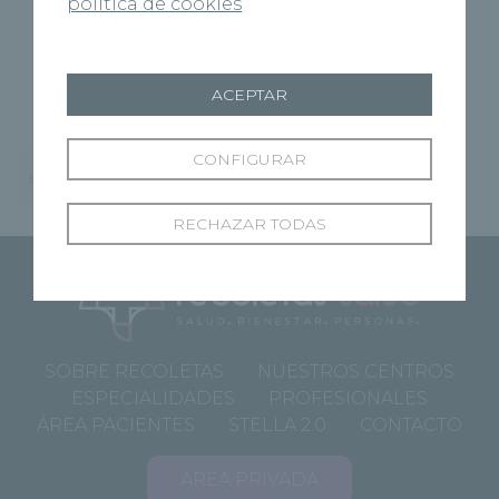
Área principal
política de cookies
- Enfermedades y patologías quirúrgicas del
aparato locomotor.
ACEPTAR
CONFIGURAR
Especialista
RECHAZAR TODAS
SOBRE RECOLETAS
NUESTROS CENTROS
ESPECIALIDADES
PROFESIONALES
ÁREA PACIENTES
STELLA 2.0
CONTACTO
ÁREA PRIVADA