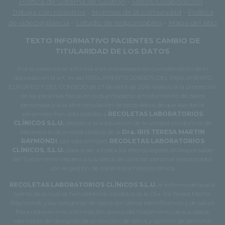
Política de Sistema de Gestión
-
Retos-Colaboración
-
Trabaja con nosotros
-
Normas de la comunidad
-
Política
de videovigilancia
-
Listado de responsables
-
Mapa del sitio
TEXTO INFORMATIVO PACIENTES CAMBIO DE
TITULARIDAD DE LOS DATOS
Por la presente se informa a los interesados en cumplimiento de lo
dispuesto en el art. 14 del REGLAMENTO 2016/679 DEL PARLAMENTO
EUROPEO Y DEL CONSEJO de 27 de abril de 2016 relativo a la protección
de las personas físicas en lo que respecta al tratamiento de datos
personales y a la libre circulación de estos datos de que sus datos
personales han sido cedidos a
RECOLETAS LABORATORIOS
CLÍNICOS S.L.U.
debido a la adquisición de la unidad productiva de
laboratorio de análisis clínicos de la
Dra. IRIS TERESA MARTIN
RAYMONDI
, por esta entidad.
RECOLETAS LABORATORIOS
CLÍNICOS, S.L.U.
pasa a ser, a todos los efectos legales, el Responsable
del Tratamiento respeto a sus datos de carácter personal relacionados
con la gestión de pacientes e historia clínica.
RECOLETAS LABORATORIOS CLÍNICOS S.L.U.
le informa de que la
fuente de la cual se han obtenido los datos es la Dra. Iris Teresa Martín
Raymondi, y las categorías de datos son datos identificativos y de salud.
Para obtener más información acerca del tratamiento de sus datos,
identidad del delegado de protección de datos y ejercicio de derechos