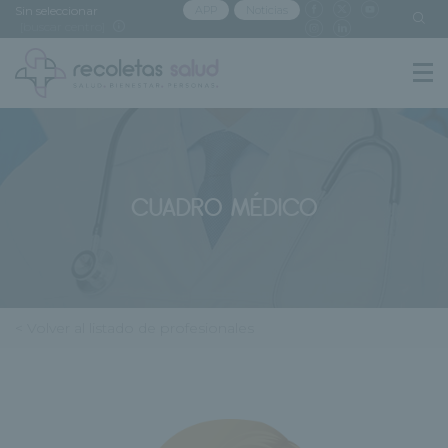
Sin seleccionar
APP
Noticias
[buscar centro]
CUADRO MÉDICO
< Volver al listado de profesionales