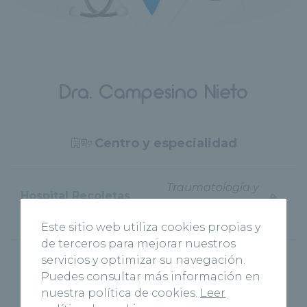
Dra. Campesino Nieto
Centro y especialidad
Traumatología y
Hospital Recoletas
Cirugía
Salud Campo Grande
Ortopédica
Este sitio web utiliza cookies propias y
de terceros para mejorar nuestros
servicios y optimizar su navegación.
Puedes consultar más información en
nuestra política de cookies.
Leer