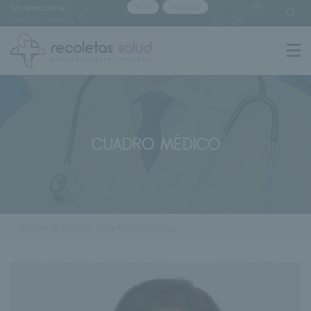
Sin seleccionar
APP
Noticias
[buscar centro]
CUADRO MÉDICO
< Volver al listado de profesionales