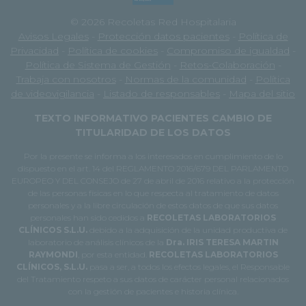
© 2026 Recoletas Red Hospitalaria
Avisos Legales
-
Protección datos pacientes
-
Política de
Privacidad
-
Política de cookies
-
Compromiso de igualdad
-
Política de Sistema de Gestión
-
Retos-Colaboración
-
Trabaja con nosotros
-
Normas de la comunidad
-
Política
de videovigilancia
-
Listado de responsables
-
Mapa del sitio
TEXTO INFORMATIVO PACIENTES CAMBIO DE
TITULARIDAD DE LOS DATOS
Por la presente se informa a los interesados en cumplimiento de lo
dispuesto en el art. 14 del REGLAMENTO 2016/679 DEL PARLAMENTO
EUROPEO Y DEL CONSEJO de 27 de abril de 2016 relativo a la protección
de las personas físicas en lo que respecta al tratamiento de datos
personales y a la libre circulación de estos datos de que sus datos
personales han sido cedidos a
RECOLETAS LABORATORIOS
CLÍNICOS S.L.U.
debido a la adquisición de la unidad productiva de
laboratorio de análisis clínicos de la
Dra. IRIS TERESA MARTIN
RAYMONDI
, por esta entidad.
RECOLETAS LABORATORIOS
CLÍNICOS, S.L.U.
pasa a ser, a todos los efectos legales, el Responsable
del Tratamiento respeto a sus datos de carácter personal relacionados
con la gestión de pacientes e historia clínica.