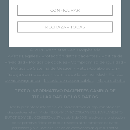
CONFIGURAR
RECHAZAR TODAS
© 2026 Recoletas Red Hospitalaria
Avisos Legales
-
Protección datos pacientes
-
Política de
Privacidad
-
Política de cookies
-
Compromiso de igualdad
-
Política de Sistema de Gestión
-
Retos-Colaboración
-
Trabaja con nosotros
-
Normas de la comunidad
-
Política
de videovigilancia
-
Listado de responsables
-
Mapa del sitio
TEXTO INFORMATIVO PACIENTES CAMBIO DE
TITULARIDAD DE LOS DATOS
Por la presente se informa a los interesados en cumplimiento de lo
dispuesto en el art. 14 del REGLAMENTO 2016/679 DEL PARLAMENTO
EUROPEO Y DEL CONSEJO de 27 de abril de 2016 relativo a la protección
de las personas físicas en lo que respecta al tratamiento de datos
personales y a la libre circulación de estos datos de que sus datos