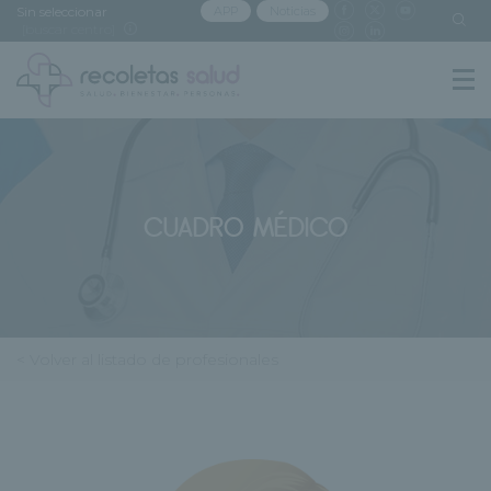
Sin seleccionar
APP
Noticias
[buscar centro]
CUADRO MÉDICO
< Volver al listado de profesionales