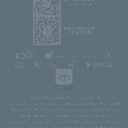
GOOGLE PLAY
DESCARGAR APP
APPLE STORE
© 2026 Recoletas Red Hospitalaria
Avisos Legales
-
Protección datos pacientes
-
Política de
Privacidad
-
Política de cookies
-
Compromiso de igualdad
-
Política de Sistema de Gestión
-
Retos-Colaboración
-
Trabaja con nosotros
-
Normas de la comunidad
-
Política
de videovigilancia
-
Listado de responsables
-
Mapa del sitio