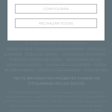
CONFIGURAR
RECHAZAR TODAS
© 2026 Recoletas Red Hospitalaria
Avisos Legales
-
Protección datos pacientes
-
Política de
Privacidad
-
Política de cookies
-
Compromiso de igualdad
-
Política de Sistema de Gestión
-
Retos-Colaboración
-
Trabaja con nosotros
-
Normas de la comunidad
-
Política
de videovigilancia
-
Listado de responsables
-
Mapa del sitio
TEXTO INFORMATIVO PACIENTES CAMBIO DE
TITULARIDAD DE LOS DATOS
Por la presente se informa a los interesados en cumplimiento de lo
dispuesto en el art. 14 del REGLAMENTO 2016/679 DEL PARLAMENTO
EUROPEO Y DEL CONSEJO de 27 de abril de 2016 relativo a la protección
de las personas físicas en lo que respecta al tratamiento de datos
personales y a la libre circulación de estos datos de que sus datos