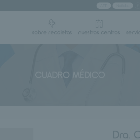
APP
Noticias
sobre recoletas
nuestros centros
servi
CUADRO MÉDICO
Dra. O