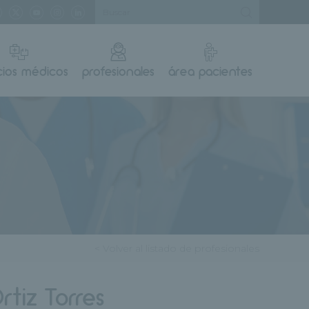
cios médicos
profesionales
área pacientes
< Volver al listado de profesionales
rtiz Torres