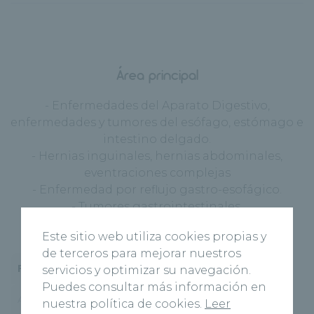
Área principal
- Enfermedades del Aparato Digestivo,
enfermedades y tumores del esófago, estómago e
intestino delgado.
- Hernias inguinales, hernias abdominales,
eventraciones complejas
- Enfermedad por reflujo gastro-esofágico.
- Tumores gastrointestinales.
Este sitio web utiliza cookies propias y
de terceros para mejorar nuestros
Formación
Actividad docente
servicios y optimizar su navegación.
Puedes consultar más información en
Actividad investigadora
nuestra política de cookies.
Leer