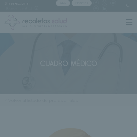
Sin seleccionar
APP
Noticias
[buscar centro]
CUADRO MÉDICO
< Volver al listado de profesionales