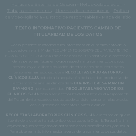
Política de Sistema de Gestión
-
Retos-Colaboración
-
Trabaja con nosotros
-
Normas de la comunidad
-
Política
de videovigilancia
-
Listado de responsables
-
Mapa del sitio
TEXTO INFORMATIVO PACIENTES CAMBIO DE
TITULARIDAD DE LOS DATOS
Por la presente se informa a los interesados en cumplimiento de lo
dispuesto en el art. 14 del REGLAMENTO 2016/679 DEL PARLAMENTO
EUROPEO Y DEL CONSEJO de 27 de abril de 2016 relativo a la protección
de las personas físicas en lo que respecta al tratamiento de datos
personales y a la libre circulación de estos datos de que sus datos
personales han sido cedidos a
RECOLETAS LABORATORIOS
CLÍNICOS S.L.U.
debido a la adquisición de la unidad productiva de
laboratorio de análisis clínicos de la
Dra. IRIS TERESA MARTIN
RAYMONDI
, por esta entidad.
RECOLETAS LABORATORIOS
CLÍNICOS, S.L.U.
pasa a ser, a todos los efectos legales, el Responsable
del Tratamiento respeto a sus datos de carácter personal relacionados
con la gestión de pacientes e historia clínica.
RECOLETAS LABORATORIOS CLÍNICOS S.L.U.
le informa de que la
fuente de la cual se han obtenido los datos es la Dra. Iris Teresa Martín
Raymondi, y las categorías de datos son datos identificativos y de salud.
Para obtener más información acerca del tratamiento de sus datos,