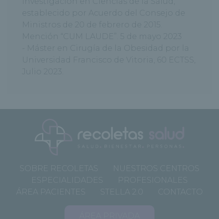
Investigación en Ciencias de la Salud,
establecido por Acuerdo del Consejo de
Ministros de 20 de febrero de 2015.
Mención “CUM LAUDE”. 5 de mayo 2023
- Máster en Cirugía de la Obesidad por la
Universidad Francisco de Vitoria, 60 ECTSS,
Julio 2023.
SOBRE RECOLETAS
NUESTROS CENTROS
ESPECIALIDADES
PROFESIONALES
ÁREA PACIENTES
STELLA 2.0
CONTACTO
ÁREA PRIVADA