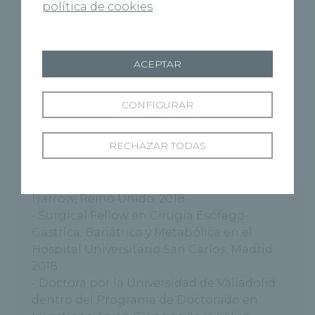
política de cookies
- Licenciado en Medicina por la
Universidad de Guayaquil. Ecuador. 2012
- Licenciado en Medicina. Título
ACEPTAR
Homologado por el Ministerio de
Educación, Cultura y Deporte. 2013
CONFIGURAR
- Cirujano General y del Aparato Digestivo
título vía MIR. Hospital Universitario Río
RECHAZAR TODAS
Hortega. 2019
- Surgical Fellow en Cirugía
Coloproctológica en Hospital St. Marks,
Harrow, Reino Unido. 2018
- Surgical Fellow en Cirugía Esófago-
Gástrica, Bariátrica y Metabólica en el
Hospital Universitario San Carlos, Madrid.
2018
- Doctora por la Universidad de Valladolid
dentro del Programa de Doctorado en