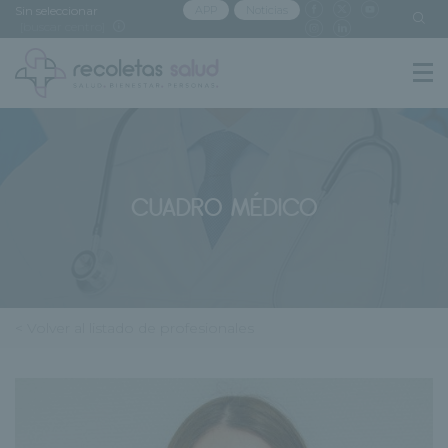
Sin seleccionar
APP
Noticias
[buscar centro]
CUADRO MÉDICO
< Volver al listado de profesionales