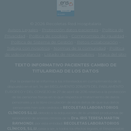
© 2026 Recoletas Red Hospitalaria
Avisos Legales
-
Protección datos pacientes
-
Política de
Privacidad
-
Política de cookies
-
Compromiso de igualdad
-
Política de Sistema de Gestión
-
Retos-Colaboración
-
Trabaja con nosotros
-
Normas de la comunidad
-
Política
de videovigilancia
-
Listado de responsables
-
Mapa del sitio
TEXTO INFORMATIVO PACIENTES CAMBIO DE
TITULARIDAD DE LOS DATOS
Por la presente se informa a los interesados en cumplimiento de lo
dispuesto en el art. 14 del REGLAMENTO 2016/679 DEL PARLAMENTO
EUROPEO Y DEL CONSEJO de 27 de abril de 2016 relativo a la protección
de las personas físicas en lo que respecta al tratamiento de datos
personales y a la libre circulación de estos datos de que sus datos
personales han sido cedidos a
RECOLETAS LABORATORIOS
CLÍNICOS S.L.U.
debido a la adquisición de la unidad productiva de
laboratorio de análisis clínicos de la
Dra. IRIS TERESA MARTIN
RAYMONDI
, por esta entidad.
RECOLETAS LABORATORIOS
CLÍNICOS, S.L.U.
pasa a ser, a todos los efectos legales, el Responsable