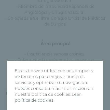
Cirugía Vascular.
- Miembro de la Sociedad Española de
Angiología y Cirugía Vascular.
- Colegiada en el Iltre. Colegio Oficial de Médicos
de Burgos
Área principal
- Insuficiencia venosa crónica.
- Enfermedad tromboembolica venosa.
- Linfedema.
Este sitio web utiliza cookies propias y
- Enfermedad arterial crónica.
de terceros para mejorar nuestros
servicios y optimizar su navegación.
Puedes consultar más información en
Formación
Actividad docente
nuestra política de cookies.
Leer
política de cookies
Actividad investigadora
Especialista