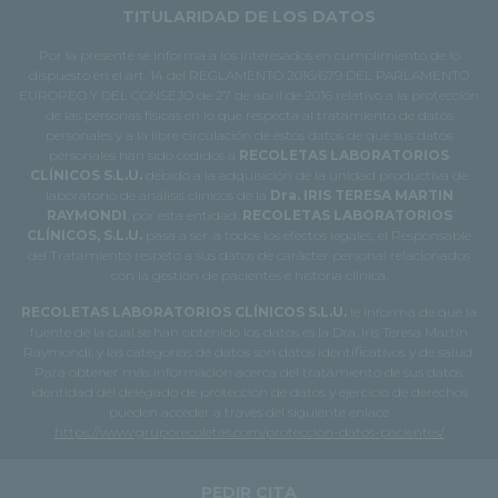
TITULARIDAD DE LOS DATOS
Por la presente se informa a los interesados en cumplimiento de lo
dispuesto en el art. 14 del REGLAMENTO 2016/679 DEL PARLAMENTO
EUROPEO Y DEL CONSEJO de 27 de abril de 2016 relativo a la protección
de las personas físicas en lo que respecta al tratamiento de datos
personales y a la libre circulación de estos datos de que sus datos
personales han sido cedidos a
RECOLETAS LABORATORIOS
CLÍNICOS S.L.U.
debido a la adquisición de la unidad productiva de
laboratorio de análisis clínicos de la
Dra. IRIS TERESA MARTIN
RAYMONDI
, por esta entidad.
RECOLETAS LABORATORIOS
CLÍNICOS, S.L.U.
pasa a ser, a todos los efectos legales, el Responsable
del Tratamiento respeto a sus datos de carácter personal relacionados
con la gestión de pacientes e historia clínica.
RECOLETAS LABORATORIOS CLÍNICOS S.L.U.
le informa de que la
fuente de la cual se han obtenido los datos es la Dra. Iris Teresa Martín
Raymondi, y las categorías de datos son datos identificativos y de salud.
Para obtener más información acerca del tratamiento de sus datos,
identidad del delegado de protección de datos y ejercicio de derechos
pueden acceder a través del siguiente enlace
https://www.gruporecoletas.com/proteccion-datos-pacientes/
PEDIR CITA