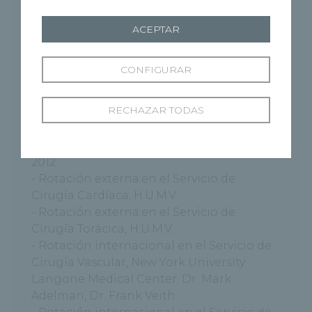
- Licenciado en Medicina por la
ACEPTAR
Universidad de Cantabria Año 2006
- Hospital Universitario Marqués de
CONFIGURAR
Valdecilla (H.U.M.V.)
- Examen MIR convocatoria 2007
RECHAZAR TODAS
- Residencia en la Especialidad de
Angiología y Cirugía Vascular en el
Hospital Universitario de Burgos, 2007-
2012
- Rotación externa:en el Servicio de
Cirugía Cardíaca, H.U.M.V.
- Rotación externa:en el Servicio de
Cirugía Torácica, H.U.M.V.
- Rotación internacional en el Servicio de
Cirugía Vascular, New York University
Langone Medical Center. Dr. Mark
Adelman, Dr. Frank Veith.