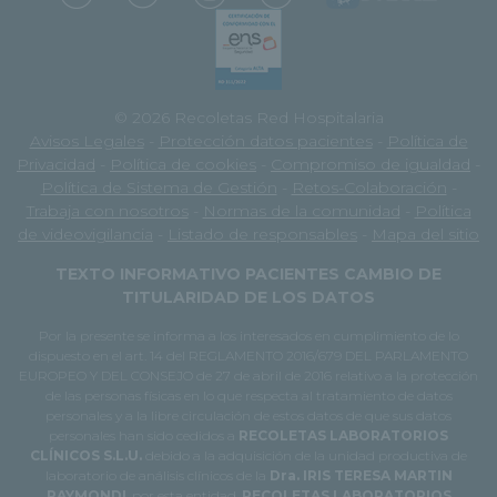
© 2026 Recoletas Red Hospitalaria
Avisos Legales
-
Protección datos pacientes
-
Política de
Privacidad
-
Política de cookies
-
Compromiso de igualdad
-
Política de Sistema de Gestión
-
Retos-Colaboración
-
Trabaja con nosotros
-
Normas de la comunidad
-
Política
de videovigilancia
-
Listado de responsables
-
Mapa del sitio
TEXTO INFORMATIVO PACIENTES CAMBIO DE
TITULARIDAD DE LOS DATOS
Por la presente se informa a los interesados en cumplimiento de lo
dispuesto en el art. 14 del REGLAMENTO 2016/679 DEL PARLAMENTO
EUROPEO Y DEL CONSEJO de 27 de abril de 2016 relativo a la protección
de las personas físicas en lo que respecta al tratamiento de datos
personales y a la libre circulación de estos datos de que sus datos
personales han sido cedidos a
RECOLETAS LABORATORIOS
CLÍNICOS S.L.U.
debido a la adquisición de la unidad productiva de
laboratorio de análisis clínicos de la
Dra. IRIS TERESA MARTIN
RAYMONDI
, por esta entidad.
RECOLETAS LABORATORIOS