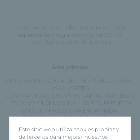
Miembro de la sociedad: AECP (asociación
española de cirugía podológica) SEHER
(Sociedad Española de Heridas)
Área principal
CIRUGÍA Y PATOLOGÍA DEL PIE Y TOBILLO COMO:
HAV (JUANETES)
CLINODACTILIAS (DEDOS EN GARRA, MARTILLO...)
HELOMAS CRÓNICOS (CALLOS RECURRENTES)
ONICOCRIPTOSIS (UÑA ENCARNADA)
METATARSALGIAS (DOLOR EN LA PLANTA)
ATRAPAMIENTOS NERVIOSOS (NEUROMA DE
Este sitio web utiliza cookies propias y
MORTON, SINDROME SENO TARSIANO)
de terceros para mejorar nuestros