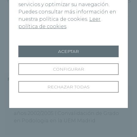
YATROGENIAS QUIRÚRGICAS (CIRUGÍAS PREVIAS
servicios y optimizar su navegación.
NO SATISFACTORIAS O NO RESOLUTIVAS)
Puedes consultar más información en
DEFORMIDADES CONGENITAS (PIE ZAMBO PIE
nuestra política de cookies.
Leer
EQUINO-VARO PIE PLANO VALGO)
política de cookies
SECUELAS DE ACCIDENTES O GRANDES
TRAUMATISMOS
TUMORACIONES
ACEPTAR
PIE DIABÉTICO
CONFIGURAR
Formación
Actividad docente
Especialista
RECHAZAR TODAS
Diplomado en Podología en la
Universidad Alfonso X ?El Sabio? en los
años 2002/2005 ( Convalidación de Grado
en Podología en la UEM Madrid