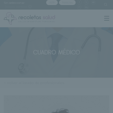
Sin seleccionar
APP
Noticias
[buscar centro]
CUADRO MÉDICO
< Volver al listado de profesionales