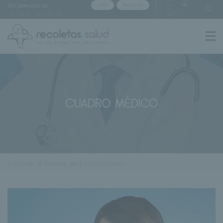
Sin seleccionar
APP
Noticias
[buscar centro]
CUADRO MÉDICO
< Volver al listado de profesionales