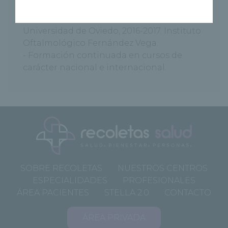
baja visión Madrid, 2015.
- Máster en Optometría Clínica.
Universidad de Oviedo, 2016-2017. Instituto
Oftalmológico Fernández Vega.
- Formación continuada en cursos de
carácter nacional e internacional.
SOBRE RECOLETAS
NUESTROS CENTROS
ESPECIALIDADES
PROFESIONALES
ÁREA PACIENTES
STELLA 2.0
CONTACTO
ÁREA PRIVADA