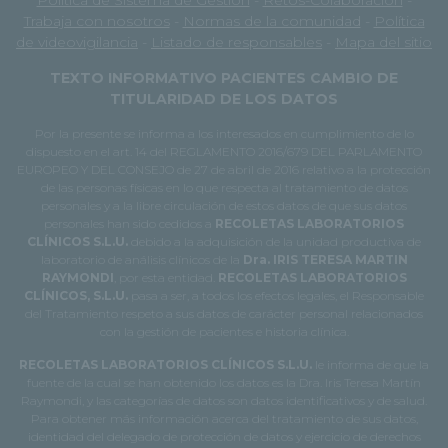
Política de Sistema de Gestión
-
Retos-Colaboración
-
Trabaja con nosotros
-
Normas de la comunidad
-
Política
de videovigilancia
-
Listado de responsables
-
Mapa del sitio
TEXTO INFORMATIVO PACIENTES CAMBIO DE
TITULARIDAD DE LOS DATOS
Por la presente se informa a los interesados en cumplimiento de lo
dispuesto en el art. 14 del REGLAMENTO 2016/679 DEL PARLAMENTO
EUROPEO Y DEL CONSEJO de 27 de abril de 2016 relativo a la protección
de las personas físicas en lo que respecta al tratamiento de datos
personales y a la libre circulación de estos datos de que sus datos
personales han sido cedidos a
RECOLETAS LABORATORIOS
CLÍNICOS S.L.U.
debido a la adquisición de la unidad productiva de
laboratorio de análisis clínicos de la
Dra. IRIS TERESA MARTIN
RAYMONDI
, por esta entidad.
RECOLETAS LABORATORIOS
CLÍNICOS, S.L.U.
pasa a ser, a todos los efectos legales, el Responsable
del Tratamiento respeto a sus datos de carácter personal relacionados
con la gestión de pacientes e historia clínica.
RECOLETAS LABORATORIOS CLÍNICOS S.L.U.
le informa de que la
fuente de la cual se han obtenido los datos es la Dra. Iris Teresa Martín
Raymondi, y las categorías de datos son datos identificativos y de salud.
Para obtener más información acerca del tratamiento de sus datos,
identidad del delegado de protección de datos y ejercicio de derechos