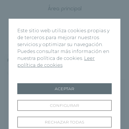
Área principal
Optometría y contactología. Baja visión.
Cálculo de lentes intraoculares.
Este sitio web utiliza cookies propias y
Quirófano de cataratas y de Cirugía Refractiva.
de terceros para mejorar nuestros
servicios y optimizar su navegación.
Puedes consultar más información en
nuestra política de cookies.
Leer
Formación
Actividad investigadora
política de cookies
Últimas publicaciones
Otras áreas de interés
ACEPTAR
- Diplomada en Óptica y optometría.
Universidad de Valladolid, 2001-2004.
- Máster en Optometría Clínica.
CONFIGURAR
Universidad de Valladolid, 2007-2008,
IOBA.
RECHAZAR TODAS
- Especialista en baja visión. Recoletos