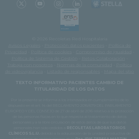
© 2026 Recoletas Red Hospitalaria
Avisos Legales
-
Protección datos pacientes
-
Política de
Privacidad
-
Política de cookies
-
Compromiso de igualdad
-
Política de Sistema de Gestión
-
Retos-Colaboración
-
Trabaja con nosotros
-
Normas de la comunidad
-
Política
de videovigilancia
-
Listado de responsables
-
Mapa del sitio
TEXTO INFORMATIVO PACIENTES CAMBIO DE
TITULARIDAD DE LOS DATOS
Por la presente se informa a los interesados en cumplimiento de lo
dispuesto en el art. 14 del REGLAMENTO 2016/679 DEL PARLAMENTO
EUROPEO Y DEL CONSEJO de 27 de abril de 2016 relativo a la protección
de las personas físicas en lo que respecta al tratamiento de datos
personales y a la libre circulación de estos datos de que sus datos
personales han sido cedidos a
RECOLETAS LABORATORIOS
CLÍNICOS S.L.U.
debido a la adquisición de la unidad productiva de
laboratorio de análisis clínicos de la
Dra. IRIS TERESA MARTIN