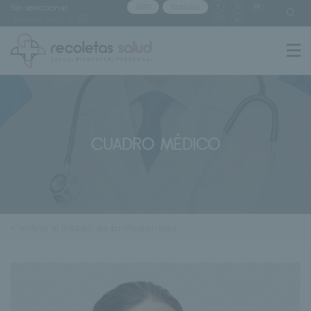
Sin seleccionar
APP
Noticias
[buscar centro]
CUADRO MÉDICO
< Volver al listado de profesionales