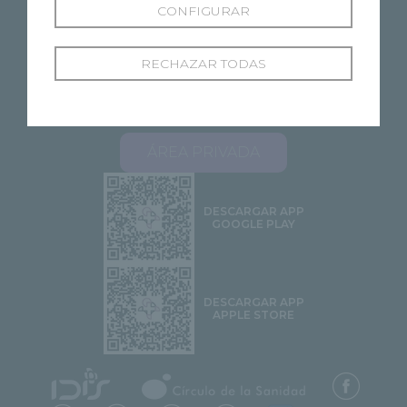
CONFIGURAR
RECHAZAR TODAS
SOBRE RECOLETAS
NUESTROS CENTROS
ESPECIALIDADES
PROFESIONALES
ÁREA PACIENTES
STELLA 2.0
CONTACTO
ÁREA PRIVADA
DESCARGAR APP
GOOGLE PLAY
DESCARGAR APP
APPLE STORE