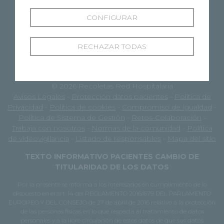
CONFIGURAR
RECHAZAR TODAS
© 2026 Recoletas Red Hospitalaria
Avisos Legales
-
Protección datos pacientes
-
Política de
Privacidad
-
Política de cookies
-
Compromiso de igualdad
-
Política de Sistema de Gestión
-
Retos-Colaboración
-
Trabaja con nosotros
-
Normas de la comunidad
-
Política
de videovigilancia
-
Listado de responsables
-
Mapa del sitio
TEXTO INFORMATIVO PACIENTES CAMBIO DE
TITULARIDAD DE LOS DATOS
Por la presente se informa a los interesados en cumplimiento de lo
dispuesto en el art. 14 del REGLAMENTO 2016/679 DEL PARLAMENTO
EUROPEO Y DEL CONSEJO de 27 de abril de 2016 relativo a la protección
de las personas físicas en lo que respecta al tratamiento de datos
personales y a la libre circulación de estos datos de que sus datos