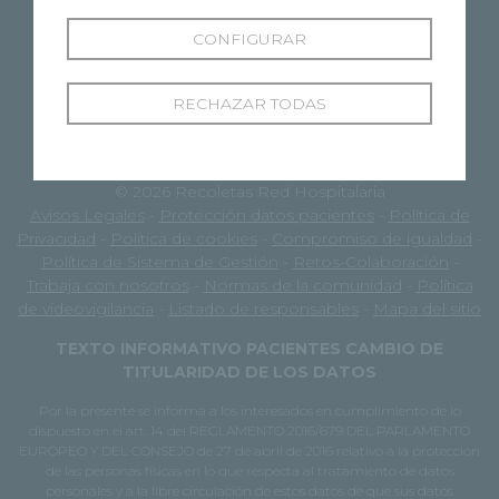
CONFIGURAR
RECHAZAR TODAS
© 2026 Recoletas Red Hospitalaria
Avisos Legales
-
Protección datos pacientes
-
Política de
Privacidad
-
Política de cookies
-
Compromiso de igualdad
-
Política de Sistema de Gestión
-
Retos-Colaboración
-
Trabaja con nosotros
-
Normas de la comunidad
-
Política
de videovigilancia
-
Listado de responsables
-
Mapa del sitio
TEXTO INFORMATIVO PACIENTES CAMBIO DE
TITULARIDAD DE LOS DATOS
Por la presente se informa a los interesados en cumplimiento de lo
dispuesto en el art. 14 del REGLAMENTO 2016/679 DEL PARLAMENTO
EUROPEO Y DEL CONSEJO de 27 de abril de 2016 relativo a la protección
de las personas físicas en lo que respecta al tratamiento de datos
personales y a la libre circulación de estos datos de que sus datos