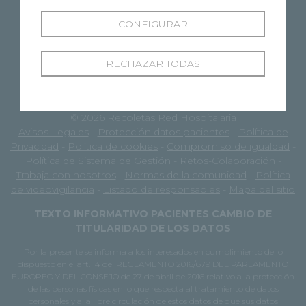
CONFIGURAR
RECHAZAR TODAS
© 2026 Recoletas Red Hospitalaria
Avisos Legales
-
Protección datos pacientes
-
Política de
Privacidad
-
Política de cookies
-
Compromiso de igualdad
-
Política de Sistema de Gestión
-
Retos-Colaboración
-
Trabaja con nosotros
-
Normas de la comunidad
-
Política
de videovigilancia
-
Listado de responsables
-
Mapa del sitio
TEXTO INFORMATIVO PACIENTES CAMBIO DE
TITULARIDAD DE LOS DATOS
Por la presente se informa a los interesados en cumplimiento de lo
dispuesto en el art. 14 del REGLAMENTO 2016/679 DEL PARLAMENTO
EUROPEO Y DEL CONSEJO de 27 de abril de 2016 relativo a la protección
de las personas físicas en lo que respecta al tratamiento de datos
personales y a la libre circulación de estos datos de que sus datos