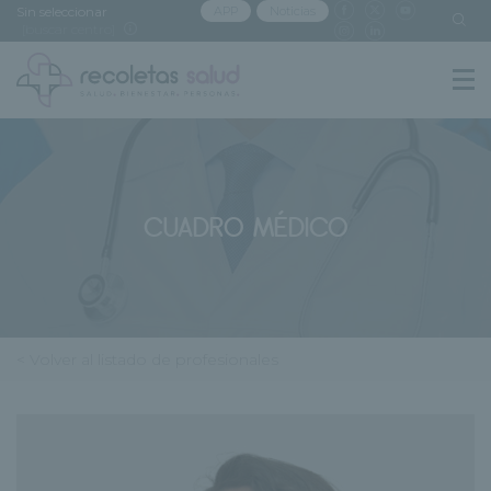
Sin seleccionar
APP
Noticias
[buscar centro]
CUADRO MÉDICO
< Volver al listado de profesionales