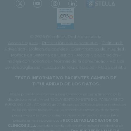
© 2026 Recoletas Red Hospitalaria
Avisos Legales
-
Protección datos pacientes
-
Política de
Privacidad
-
Política de cookies
-
Compromiso de igualdad
-
Política de Sistema de Gestión
-
Retos-Colaboración
-
Trabaja con nosotros
-
Normas de la comunidad
-
Política
de videovigilancia
-
Listado de responsables
-
Mapa del sitio
TEXTO INFORMATIVO PACIENTES CAMBIO DE
TITULARIDAD DE LOS DATOS
Por la presente se informa a los interesados en cumplimiento de lo
dispuesto en el art. 14 del REGLAMENTO 2016/679 DEL PARLAMENTO
EUROPEO Y DEL CONSEJO de 27 de abril de 2016 relativo a la protección
de las personas físicas en lo que respecta al tratamiento de datos
personales y a la libre circulación de estos datos de que sus datos
personales han sido cedidos a
RECOLETAS LABORATORIOS
CLÍNICOS S.L.U.
debido a la adquisición de la unidad productiva de
laboratorio de análisis clínicos de la
Dra. IRIS TERESA MARTIN