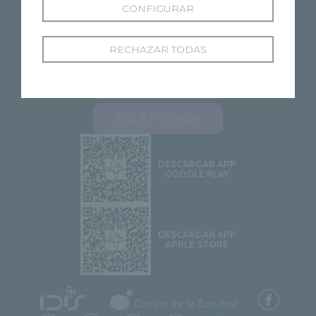
CONFIGURAR
RECHAZAR TODAS
SOBRE RECOLETAS
NUESTROS CENTROS
ESPECIALIDADES
PROFESIONALES
ÁREA PACIENTES
STELLA 2.0
CONTACTO
ÁREA PRIVADA
DESCARGAR APP
GOOGLE PLAY
DESCARGAR APP
APPLE STORE