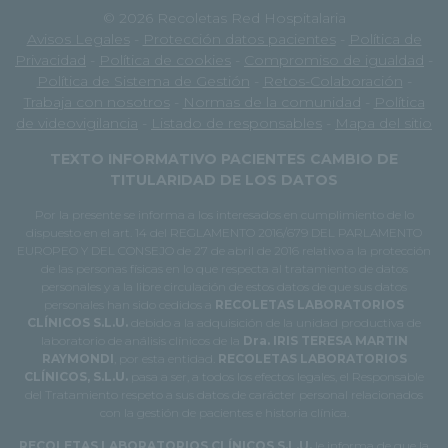
© 2026 Recoletas Red Hospitalaria
Avisos Legales
-
Protección datos pacientes
-
Política de
Privacidad
-
Política de cookies
-
Compromiso de igualdad
-
Política de Sistema de Gestión
-
Retos-Colaboración
-
Trabaja con nosotros
-
Normas de la comunidad
-
Política
de videovigilancia
-
Listado de responsables
-
Mapa del sitio
TEXTO INFORMATIVO PACIENTES CAMBIO DE
TITULARIDAD DE LOS DATOS
Por la presente se informa a los interesados en cumplimiento de lo
dispuesto en el art. 14 del REGLAMENTO 2016/679 DEL PARLAMENTO
EUROPEO Y DEL CONSEJO de 27 de abril de 2016 relativo a la protección
de las personas físicas en lo que respecta al tratamiento de datos
personales y a la libre circulación de estos datos de que sus datos
personales han sido cedidos a
RECOLETAS LABORATORIOS
CLÍNICOS S.L.U.
debido a la adquisición de la unidad productiva de
laboratorio de análisis clínicos de la
Dra. IRIS TERESA MARTIN
RAYMONDI
, por esta entidad.
RECOLETAS LABORATORIOS
CLÍNICOS, S.L.U.
pasa a ser, a todos los efectos legales, el Responsable
del Tratamiento respeto a sus datos de carácter personal relacionados
con la gestión de pacientes e historia clínica.
RECOLETAS LABORATORIOS CLÍNICOS S.L.U.
le informa de que la