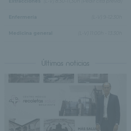
Extracciones
(L-V) 8:30-11,30h (Pedir cita previa)
Enfermería
(L-V) 9-12:30h
Medicina general
(L-V) 11:00h - 13:30h
Últimas noticias