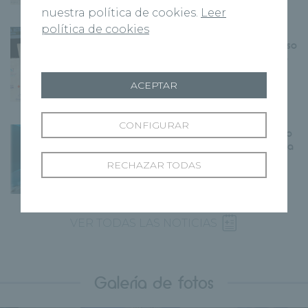
nuestra política de cookies.
Leer
política de cookies
Recoletas Salud Zamora
participa en el VII Congreso
Silver Economy impulsando
la conversión del
envejecimiento en una
ACEPTAR
oportunidad de desarrollo
CONFIGURAR
Recoletas Salud da un paso
verde en diagnóstico por la
imagen con una nueva
RECHAZAR TODAS
resonancia magnética sin
helio y de bajo consumo
VER TODAS LAS NOTICIAS
Galería de fotos