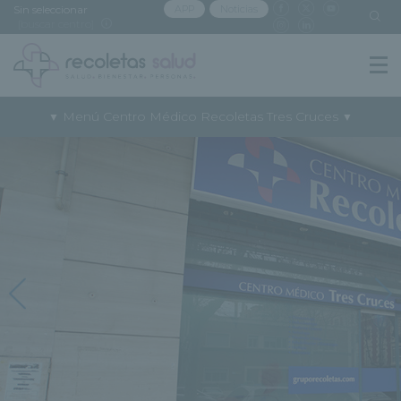
Sin seleccionar
APP
Noticias
[buscar centro]
Menú Centro Médico Recoletas Tres Cruces
▼
▼