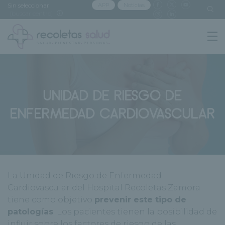
Sin seleccionar
APP
Noticias
[buscar centro]
UNIDAD DE RIESGO DE
ENFERMEDAD CARDIOVASCULAR
La Unidad de Riesgo de Enfermedad
Cardiovascular del Hospital Recoletas Zamora
tiene como objetivo
prevenir este tipo de
patologías
. Los pacientes tienen la posibilidad de
influir sobre los factores de riesgo de las