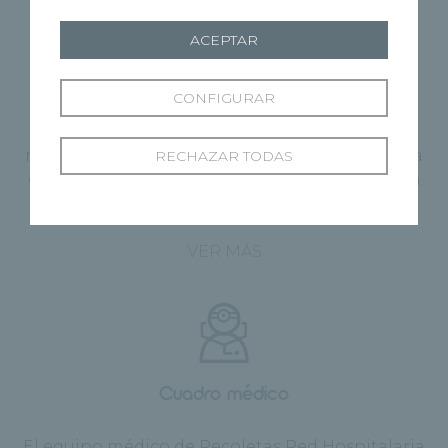
ACEPTAR
Por qué elegir Recoletas
CONFIGURAR
En Recoletas trabajamos para alcanzar los
mejores resultados y garantizar el bienestar y la
RECHAZAR TODAS
calidad de vida de los pacientes a través de una
sanidad privada de excelencia.
VER MÁS
Cuadro médico
El equipo médico de Recoletas Red Hospitalaria