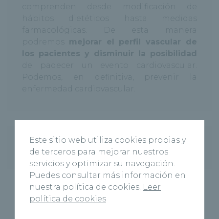
comprenden desde modificación de
hábitos dietéticos hasta medidas
farmacológicas. De esta manera
podremos
mejorar el perfil vascular de
los pacientes y disminuir la posibilidad
de padecer un evento cardiovascular.
Podemos, en definitiva, prevenir la
enfermedad cardiovascular.
Este sitio web utiliza cookies propias y
Descargar folleto informativo
de terceros para mejorar nuestros
servicios y optimizar su navegación.
Puedes consultar más información en
nuestra política de cookies.
Leer
política de cookies