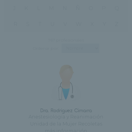
J
K
L
M
N
Ñ
O
P
Q
R
S
T
U
V
W
X
Y
Z
767 profesionales
Ordenar por:
Dra. Rodriguez Cimarra
Anestesiología y Reanimación
Unidad de la Mujer Recoletas
más información