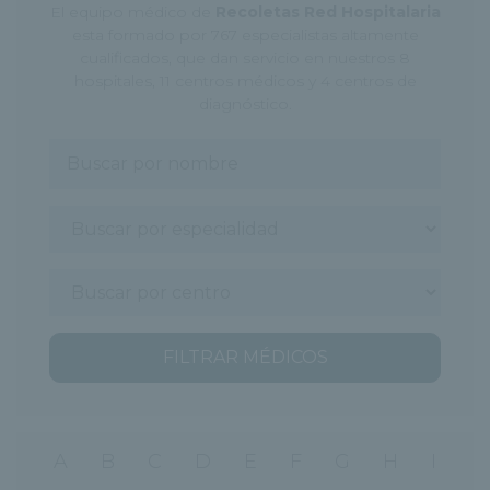
El equipo médico de
Recoletas Red Hospitalaria
esta formado por 767 especialistas altamente
cualificados, que dan servicio en nuestros 8
hospitales, 11 centros médicos y 4 centros de
diagnóstico.
FILTRAR MÉDICOS
A
B
C
D
E
F
G
H
I