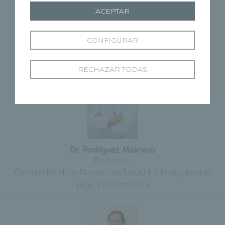
Dr. Rodríguez Mateos
ACEPTAR
Cirugía Plástica y Reparadora
Centro Médico Recoletas Angustias
CONFIGURAR
más información
RECHAZAR TODAS
Dr. Rodríguez Molinero
Pediatría
Centro Médico Recoletas Salud La Marquesina
más información