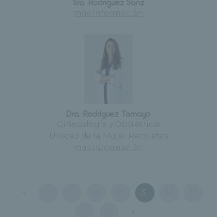
Sra. Rodríguez Sanz
más información
Dra. Rodríguez Tamayo
Ginecología y Obstetricia
Unidad de la Mujer Recoletas
más información
<
1
...
29
30
31
32
33
...
39
>