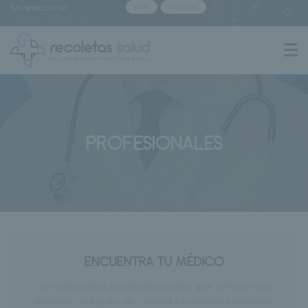
Sin seleccionar
APP
Noticias
[buscar centro]
PROFESIONALES
ENCUENTRA TU MÉDICO
Consulta todos los profesionales que ofrecen una
atención integral y de calidad a nuestros pacientes.