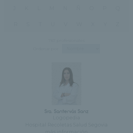
J
K
L
M
N
Ñ
O
P
Q
R
S
T
U
V
W
X
Y
Z
767 profesionales
Ordenar por:
Sra. Santervás Sanz
Logopedia
Hospital Recoletas Salud Segovia
más información