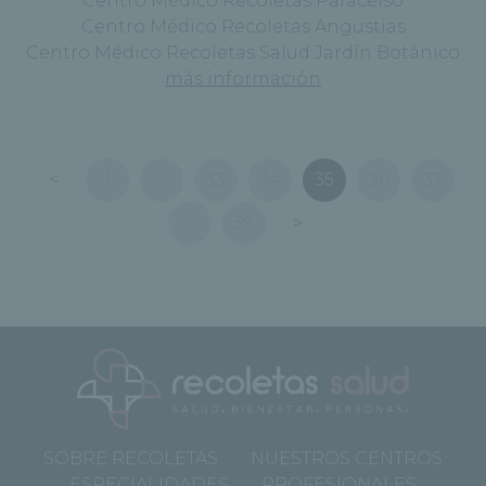
Centro Médico Recoletas Paracelso
Centro Médico Recoletas Angustias
Centro Médico Recoletas Salud Jardín Botánico
más información
<
1
...
33
34
35
36
37
...
39
>
SOBRE RECOLETAS
NUESTROS CENTROS
ESPECIALIDADES
PROFESIONALES