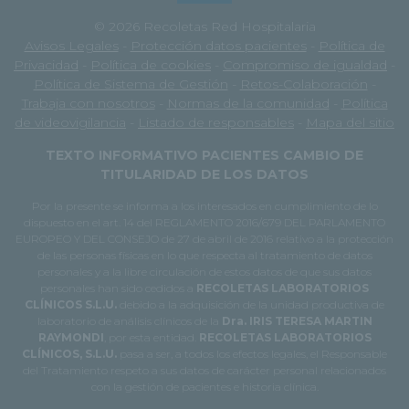
© 2026 Recoletas Red Hospitalaria
Avisos Legales
-
Protección datos pacientes
-
Política de
Privacidad
-
Política de cookies
-
Compromiso de igualdad
-
Política de Sistema de Gestión
-
Retos-Colaboración
-
Trabaja con nosotros
-
Normas de la comunidad
-
Política
de videovigilancia
-
Listado de responsables
-
Mapa del sitio
TEXTO INFORMATIVO PACIENTES CAMBIO DE
TITULARIDAD DE LOS DATOS
Por la presente se informa a los interesados en cumplimiento de lo
dispuesto en el art. 14 del REGLAMENTO 2016/679 DEL PARLAMENTO
EUROPEO Y DEL CONSEJO de 27 de abril de 2016 relativo a la protección
de las personas físicas en lo que respecta al tratamiento de datos
personales y a la libre circulación de estos datos de que sus datos
personales han sido cedidos a
RECOLETAS LABORATORIOS
CLÍNICOS S.L.U.
debido a la adquisición de la unidad productiva de
laboratorio de análisis clínicos de la
Dra. IRIS TERESA MARTIN
RAYMONDI
, por esta entidad.
RECOLETAS LABORATORIOS
CLÍNICOS, S.L.U.
pasa a ser, a todos los efectos legales, el Responsable
del Tratamiento respeto a sus datos de carácter personal relacionados
con la gestión de pacientes e historia clínica.