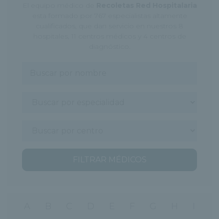
El equipo médico de
Recoletas Red Hospitalaria
esta formado por 767 especialistas altamente
cualificados, que dan servicio en nuestros 8
hospitales, 11 centros médicos y 4 centros de
diagnóstico.
FILTRAR MÉDICOS
A
B
C
D
E
F
G
H
I