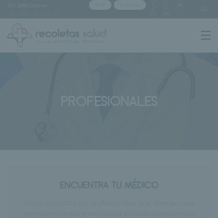
Sin seleccionar
APP
Noticias
[buscar centro]
PROFESIONALES
ENCUENTRA TU MÉDICO
Consulta todos los profesionales que ofrecen una
atención integral y de calidad a nuestros pacientes.