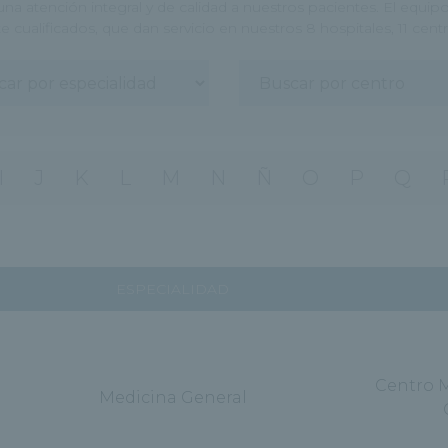
una atención integral y de calidad a nuestros pacientes. El equ
 cualificados, que dan servicio en nuestros 8 hospitales, 11 cen
I
J
K
L
M
N
Ñ
O
P
Q
ESPECIALIDAD
Centro 
Medicina General