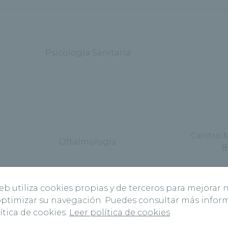
Psicología Sanitaria
Centro 
Oftalmología
B
web utiliza cookies propias y de terceros para mejorar 
 optimizar su navegación. Puedes consultar más info
ítica de cookies.
Leer política de cookies
Tratamiento del dolor y