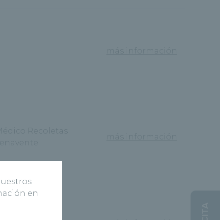
más información
Médico Recoletas
más información
enavente
nuestros
rmación en