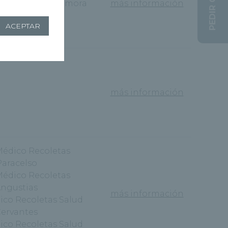
PEDIR CITA
coletas Salud Zamora
más información
ACEPTAR
más información
Médico Recoletas
Paracelso
Médico Recoletas
ngustias
más información
ico Recoletas Salud
ervantes
ico Recoletas Salud