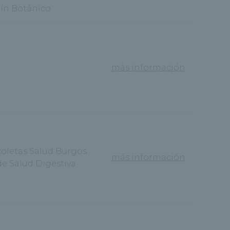
dín Botánico
más información
coletas Salud Burgos
más información
de Salud Digestiva