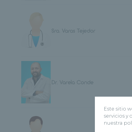
Sra. Varas Tejedor
Dr. Varela Conde
Este sitio 
servicios y
nuestra pol