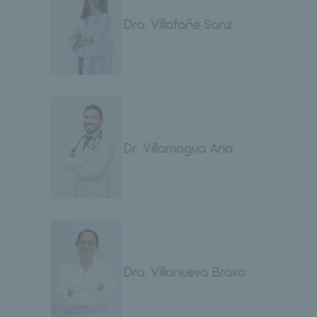
Dra. Villafañe Sanz
Dr. Villamagua Aria
Dra. Villanueva Bravo