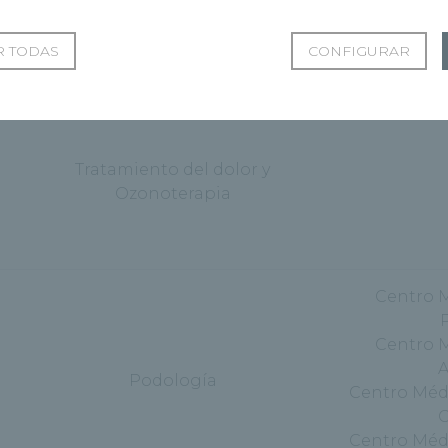
Hospital Re
Ozonoterapia
 TODAS
CONFIGURAR
Tratamiento del dolor y
Ozonoterapia
Centro 
Centro 
A
Podología
Centro Méd
C
Centro Méd