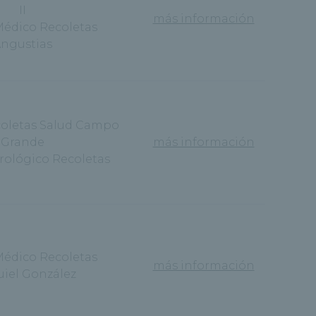
II
más información
Médico Recoletas
ngustias
coletas Salud Campo
Grande
más información
Urológico Recoletas
Médico Recoletas
más información
uiel González