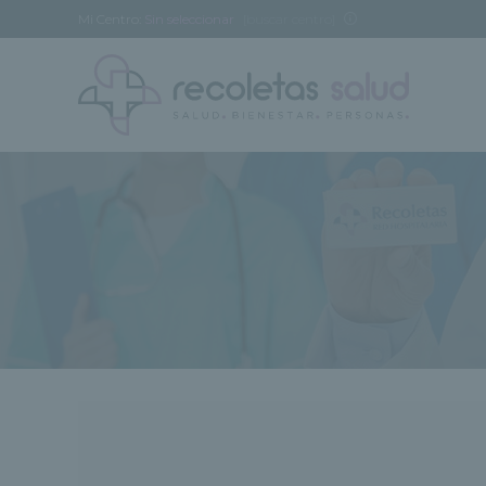
Mi Centro:
Sin seleccionar
[buscar centro]