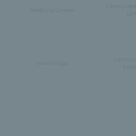
Centro Méd
Medicina General
La 
Centro 
Neumología
Ezeq