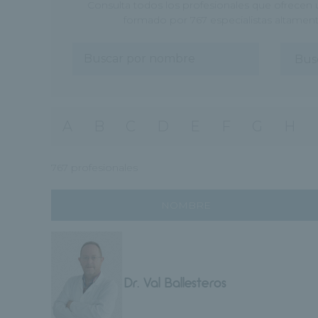
Consulta todos los profesionales que ofrecen 
formado por 767 especialistas altamente
A
B
C
D
E
F
G
H
767 profesionales
NOMBRE
Dr. Val Ballesteros