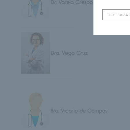
Dr. Varela Crespo
RECHAZAR
Dra. Vega Cruz
Sra. Vicario de Campos