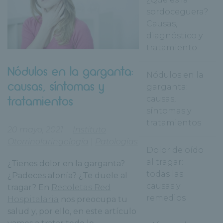
sordoceguera?
Causas,
diagnóstico y
tratamiento
Nódulos en la garganta:
Nódulos en la
causas, síntomas y
garganta:
tratamientos
causas,
síntomas y
tratamientos
20 mayo, 2021
Instituto
Otorrinolaringología
|
Patologías
Dolor de oído
al tragar:
¿Tienes dolor en la garganta?
todas las
¿Padeces afonía? ¿Te duele al
causas y
tragar? En
Recoletas Red
remedios
Hospitalaria
nos preocupa tu
salud y, por ello, en este artículo