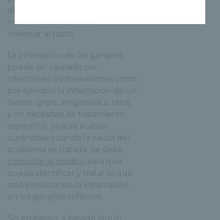
dependiendo del ganglio que se
inflama, causando dolor y
malestar al tacto.
La inflamación de los ganglios
puede ser causada por
infecciones o inflamaciones como
por ejemplo la inflamación de un
diente, gripe, amigdalitis u otitis,
y no necesitan de tratamiento
específico, ya que acaban
curándose cuando la causa del
problema es tratada. Se debe
consultar al médico
para que
pueda identificar y tratar lo que
está provocando la inflamación
en los ganglios linfáticos.
Sin embargo, si pasado algún