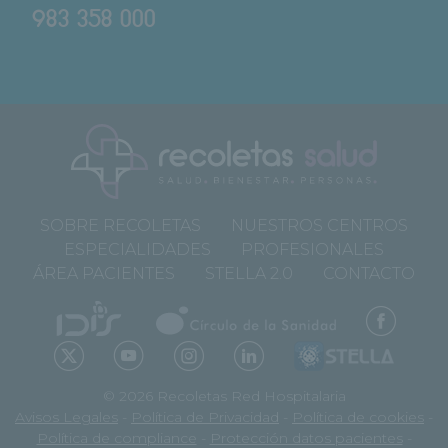
983 358 000
SOBRE RECOLETAS
NUESTROS CENTROS
ESPECIALIDADES
PROFESIONALES
ÁREA PACIENTES
STELLA 2.0
CONTACTO
© 2026 Recoletas Red Hospitalaria
Avisos Legales
-
Política de Privacidad
-
Política de cookies
-
Política de compliance
-
Protección datos pacientes
-