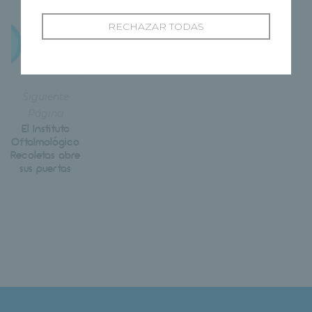
RECHAZAR TODAS
Siguiente
Página
El Instituto
Oftalmológico
Recoletas abre
sus puertas