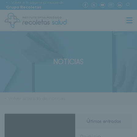
<< Volver a la página principal de
Grupo Recoletas
NOTICIAS
< Volver al listado de noticias
Últimas entradas
Reinicio