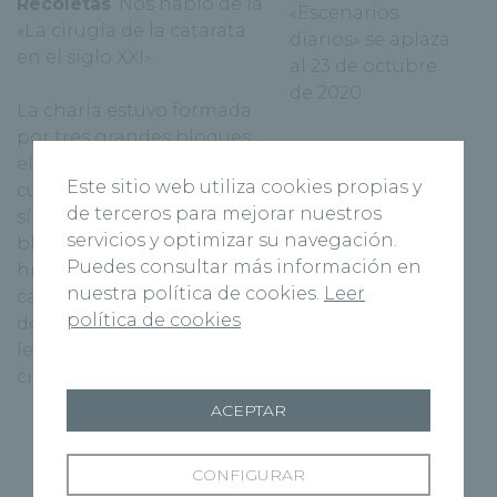
Recoletas
. Nos habló de la
«Escenarios
«La cirugía de la catarata
diarios» se aplaza
en el siglo XXI».
al 23 de octubre
de 2020
La charla estuvo formada
por tres grandes bloques,
el primero sobre que es y
Este sitio web utiliza cookies propias y
cuales son los primeros
de terceros para mejorar nuestros
síntomas. El segundo
servicios y optimizar su navegación.
bloque conocimos la
Puedes consultar más información en
historia de la cirugía de la
nuestra política de cookies.
Leer
catarata. Y para terminar el
política de cookies
doctor explico lo tipos de
lentes que se utilizan en la
cirugía de la catarata.
ACEPTAR
CONFIGURAR