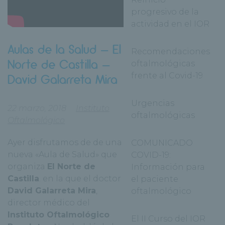
progresivo de la
actividad en el IOR
Aulas de la Salud – El
Recomendaciones
Norte de Castilla –
oftalmológicas
frente al Covid-19
David Galarreta Mira
Urgencias
22 marzo, 2018
Instituto
oftalmológicas
Oftalmológico
Ayer disfrutamos de de una
COMUNICADO
nueva «Aula de Salud» que
COVID-19:
organiza
El Norte de
Información para
Castilla
. en la que el doctor
el paciente
David Galarreta Mira
,
oftalmológico
director médico del
Instituto Oftalmológico
El II Curso del IOR