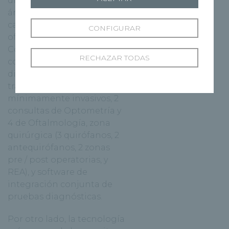
diferenciación de las dos
áreas le permite llevar a
cabo una asistencia
CONFIGURAR
oftalmológica integral.
Concretamente, cuenta
RECHAZAR TODAS
con zona de pruebas
diagnósticas, zona de
tratamientos
mínimamente invasivos, 2
consultas de Optometría y
4 de Oftalmología, zona
quirúrgica (3 quirófanos, 2
antequirófanos, 2 zonas
pre / post operatorias, y
REA), y software de
integración conjunta de
pruebas diagnósticas.
Por otro lado, la tecnología