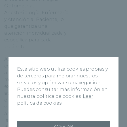
Optometría,
Anestesiología, Enfermería
y Atención al Paciente, lo
que garantiza una
atención individualizada y
específica para cada
paciente.
Además, el Instituto cuenta
con unas instalaciones
Este sitio web utiliza cookies propias y
amplias, cómodas y
de terceros para mejorar nuestros
modernas, dedicadas
servicios y optimizar su navegación.
exclusivamente a la
Puedes consultar más información en
atención médica
nuestra política de cookies.
Leer
oftalmológica más
política de cookies
vanguardista, tanto en el
área de consultas como en
la quirúrgica. Esta
ACEPTAR