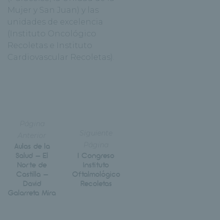
Mujer y San Juan) y las
unidades de excelencia
(Instituto Oncológico
Recoletas e Instituto
Cardiovascular Recoletas).
Página
Siguiente
Anterior
Página
Aulas de la
Salud – El
I Congreso
Norte de
Instituto
Castilla –
Oftalmológico
David
Recoletas
Galarreta Mira