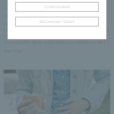
20 febrero, 2020
Patologías
CONFIGURAR
Etiquetas:
que es osteoporosis
,
síntomas
osteoporosis
RECHAZAR TODAS
La osteoporosis es una enfermedad que debilita
los huesos, aumentando la probabilidad de tener
fracturas. Esta patología se origina de una
disminución de la masa ósea y un deterioro de [...]
leer más