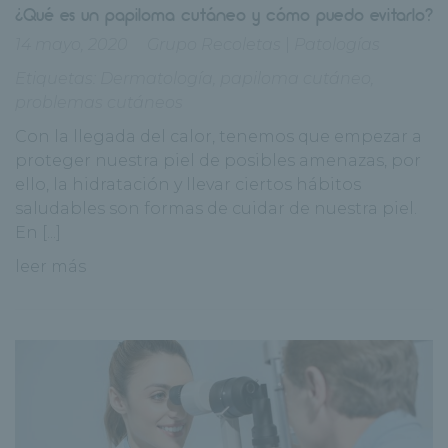
¿Qué es un papiloma cutáneo y cómo puedo evitarlo?
14 mayo, 2020
Grupo Recoletas
|
Patologías
Etiquetas:
Dermatología
,
papiloma cutáneo
,
problemas cutáneos
Con la llegada del calor, tenemos que empezar a
proteger nuestra piel de posibles amenazas, por
ello, la hidratación y llevar ciertos hábitos
saludables son formas de cuidar de nuestra piel.
En [...]
leer más