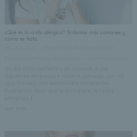
¿Qué es la rinitis alérgica? Síntomas más comunes y
cómo se trata
18 junio, 2020
Patologías
|
Recoletas Salud
Etiquetas:
alergias
,
Alergología
,
recomendaciones
Un día estás perfecto y de repente, al día
siguiente, empiezas a notarte cansado, con los
ojos llorosos, con estornudos constantes…
Podríamos decir que la primavera, la rinitis
alérgica [...]
leer más