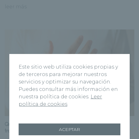
leer más
Este sitio web utiliza cookies propias y
de terceros para mejorar nuestros
servicios y optimizar su navegación.
Puedes consultar más información en
nuestra política de cookies.
Leer
política de cookies
Qué es la osteoporosis: síntomas frecuentes y cómo
ACEPTAR
tratarlos