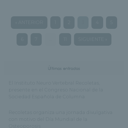
« ANTERIOR
1
2
3
4
5
6
7
…
11
SIGUIENTE »
Últimas entradas
El Instituto Neuro Vertebral Recoletas,
presente en el Congreso Nacional de la
Sociedad Española de Columna
Recoletas organiza una jornada divulgativa
con motivo del Día Mundial de la
Osteoporosis