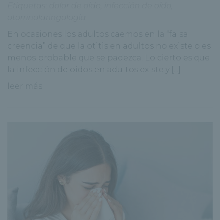
Etiquetas:
dolor de oído
,
infección de oído
,
otorrinolaringología
En ocasiones los adultos caemos en la “falsa
creencia” de que la otitis en adultos no existe o es
menos probable que se padezca. Lo cierto es que
la infección de oídos en adultos existe y [...]
leer más