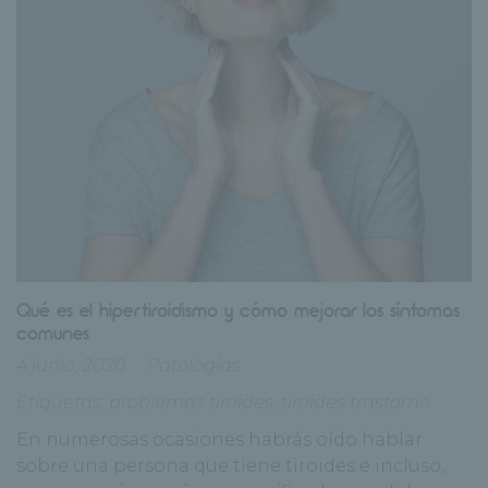
Qué es el hipertiroidismo y cómo mejorar los síntomas
comunes
4 junio, 2020
Patologías
Etiquetas:
problemas tiroides
,
tiroides trastorno
En numerosas ocasiones habrás oído hablar
sobre una persona que tiene tiroides e incluso,