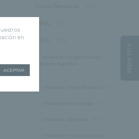
Grupo Recoletas
(362)
HRBU
(87)
nuestros
rmación en
HRCG
(175)
PEDIR CITA
Unidad de Cirugía General y
Aparato Digestivo
ACEPTAR
(12)
Unidad de Cirugía Robótica
(17)
Unidad de Neumología
(21)
Unidad de Obesidad
(80)
Unidad de Promoción de la