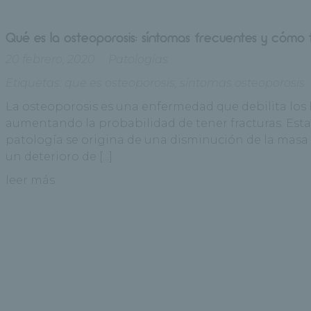
Qué es la osteoporosis: síntomas frecuentes y cómo t
20 febrero, 2020
Patologías
Etiquetas:
que es osteoporosis
,
síntomas osteoporosis
La osteoporosis es una enfermedad que debilita los
aumentando la probabilidad de tener fracturas. Est
patología se origina de una disminución de la masa 
un deterioro de [...]
leer más