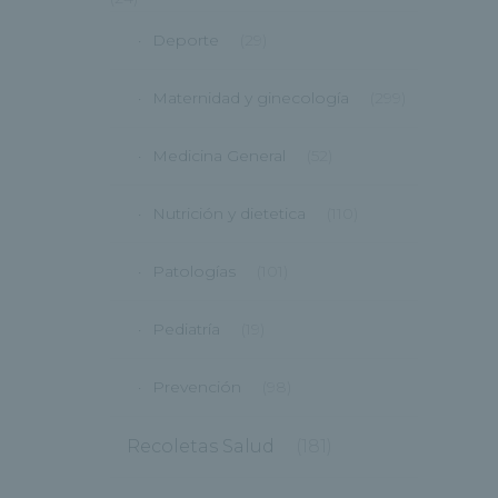
Deporte
(29)
Maternidad y ginecología
(299)
Medicina General
(52)
Nutrición y dietetica
(110)
Patologías
(101)
Pediatría
(19)
Prevención
(98)
Recoletas Salud
(181)