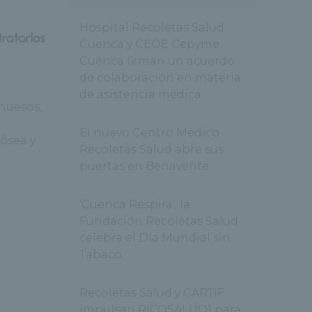
Hospital Recoletas Salud
ratarlos
Cuenca y CEOE Cepyme
Cuenca firman un acuerdo
de colaboración en materia
de asistencia médica
 huesos,
a
El nuevo Centro Médico
ósea y
Recoletas Salud abre sus
puertas en Benavente
‘Cuenca Respira’, la
Fundación Recoletas Salud
celebra el Día Mundial sin
Tabaco
Recoletas Salud y CARTIF
impulsan RICOSALUD1 para