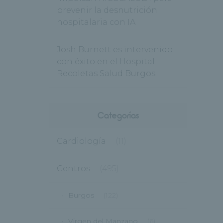
prevenir la desnutrición
hospitalaria con IA
Josh Burnett es intervenido
con éxito en el Hospital
Recoletas Salud Burgos
Categorías
Cardiología
(11)
Centros
(495)
Burgos
(122)
Virgen del Manzano
(6)