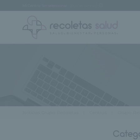
Mi Centro:
Sin seleccionar
[buscar centro]
Noticias Grupo Recoletas
Centros
Grupo Rec
Catego