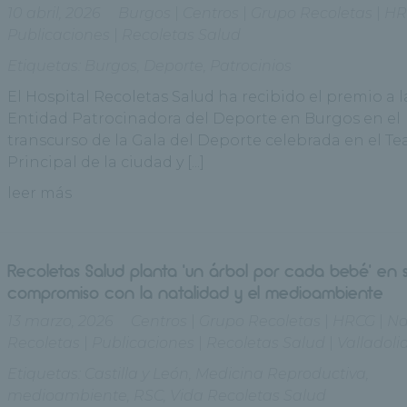
10 abril, 2026
Burgos
|
Centros
|
Grupo Recoletas
|
HR
Publicaciones
|
Recoletas Salud
Etiquetas:
Burgos
,
Deporte
,
Patrocinios
El Hospital Recoletas Salud ha recibido el premio a 
Entidad Patrocinadora del Deporte en Burgos en el
transcurso de la Gala del Deporte celebrada en el Te
Principal de la ciudad y [...]
leer más
Recoletas Salud planta ‘un árbol por cada bebé’ en 
compromiso con la natalidad y el medioambiente
13 marzo, 2026
Centros
|
Grupo Recoletas
|
HRCG
|
Na
Recoletas
|
Publicaciones
|
Recoletas Salud
|
Valladoli
Etiquetas:
Castilla y León
,
Medicina Reproductiva
,
medioambiente
,
RSC
,
Vida Recoletas Salud