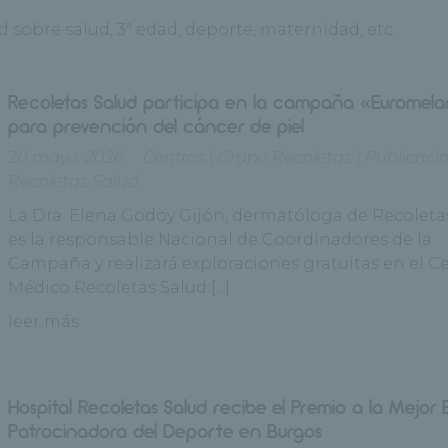
d sobre salud, 3ª edad, deporte, maternidad, etc.
Recoletas Salud participa en la campaña «Eurome
para prevención del cáncer de piel
20 mayo, 2026
Centros
|
Grupo Recoletas
|
Publicaci
Recoletas Salud
La Dra. Elena Godoy Gijón, dermatóloga de Recoleta
es la responsable Nacional de Coordinadores de la
Campaña y realizará exploraciones gratuitas en el C
Médico Recoletas Salud [...]
leer más
Hospital Recoletas Salud recibe el Premio a la Mejor 
Patrocinadora del Deporte en Burgos