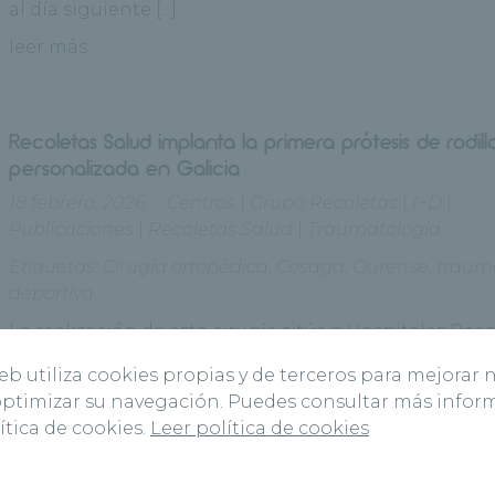
al día siguiente [...]
leer más
Recoletas Salud implanta la primera prótesis de rodill
personalizada en Galicia
18 febrero, 2026
Centros
|
Grupo Recoletas
|
I+D
|
Publicaciones
|
Recoletas Salud
|
Traumatología
Etiquetas:
Cirugía ortopédica
,
Cosaga
,
Ourense
,
traum
deportiva
La realización de esta cirugía sitúa a Hospitales Rec
Salud Ourense y al Dr. Gallego en la primera línea de
web utiliza cookies propias y de terceros para mejorar 
cirugía ortopédica nacional El Dr. Adrián Gallego,
 optimizar su navegación. Puedes consultar más info
reconocido [...]
ítica de cookies.
Leer política de cookies
leer más