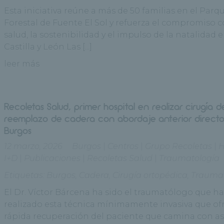
Esta iniciativa reúne a más de 50 familias en el Parq
Forestal de Fuente El Sol y refuerza el compromiso c
salud, la sostenibilidad y el impulso de la natalidad 
Castilla y León Las [...]
leer más
Recoletas Salud, primer hospital en realizar cirugía d
reemplazo de cadera con abordaje anterior direct
Burgos
12 marzo, 2026
Burgos
|
Centros
|
Grupo Recoletas
|
I+D
|
Publicaciones
|
Recoletas Salud
|
Traumatología
Etiquetas:
Burgos
,
Cadera
,
Cirugía ortopédica
,
Traumat
El Dr. Víctor Bárcena ha sido el traumatólogo que h
realizado esta técnica mínimamente invasiva que of
rápida recuperación del paciente que camina con as