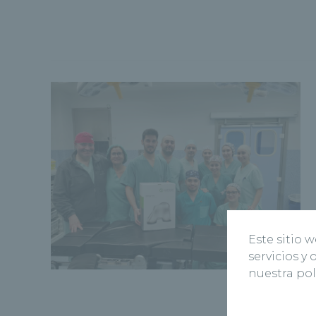
Este sitio 
servicios y
nuestra pol