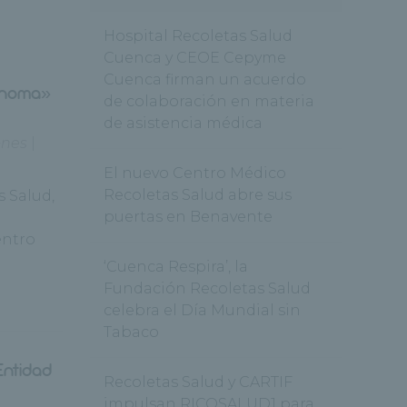
Hospital Recoletas Salud
Cuenca y CEOE Cepyme
Cuenca firman un acuerdo
lanoma»
de colaboración en materia
de asistencia médica
ones
|
El nuevo Centro Médico
Recoletas Salud abre sus
s Salud,
puertas en Benavente
entro
‘Cuenca Respira’, la
Fundación Recoletas Salud
celebra el Día Mundial sin
Tabaco
Entidad
Recoletas Salud y CARTIF
impulsan RICOSALUD1 para