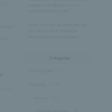
BU
|
prevenir la desnutrición
hospitalaria con IA
Josh Burnett es intervenido
la mejor
con éxito en el Hospital
Recoletas Salud Burgos
atro
Categorías
Cardiología
(11)
su
Centros
(495)
cer en
d
Burgos
(122)
Virgen del Manzano
(6)