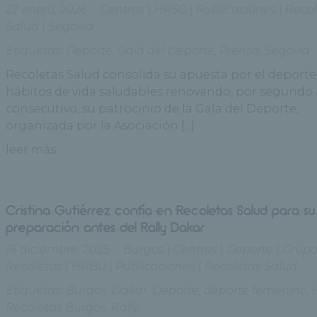
22 enero, 2026
Centros
|
HRSG
|
Publicaciones
|
Recol
Salud
|
Segovia
Etiquetas:
Deporte
,
Gala del Deporte
,
Prensa
,
Segovia
Recoletas Salud consolida su apuesta por el deporte 
hábitos de vida saludables renovando, por segundo
consecutivo, su patrocinio de la Gala del Deporte,
organizada por la Asociación [...]
leer más
Cristina Gutiérrez confía en Recoletas Salud para su
preparación antes del Rally Dakar
16 diciembre, 2025
Burgos
|
Centros
|
Deporte
|
Grup
Recoletas
|
HRBU
|
Publicaciones
|
Recoletas Salud
Etiquetas:
Burgos
,
Dakar
,
Deporte
,
deporte femenino
,
Recoletas Burgos
,
Rally