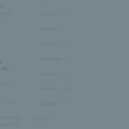
ue
on la
Cuenca
(27)
en
Marbella
(1)
Palencia
(40)
Ponferrada
(9)
e
o en
Segovia
(48)
HRBU
|
Valladolid
(176)
ología
Zamora
(59)
a
rece una
CMRP
(1)
istencia