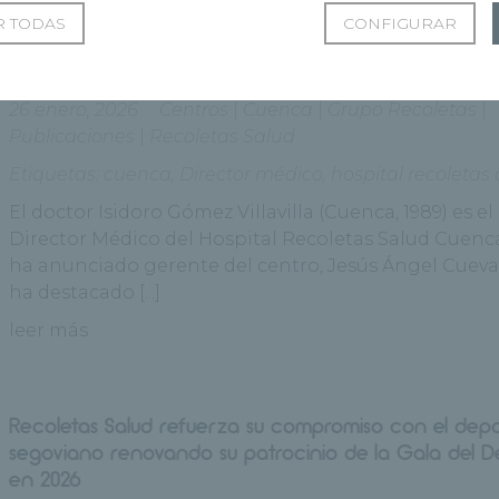
 TODAS
CONFIGURAR
El Doctor Isidoro Gómez Villalvilla, nuevo director mé
Hospital Recoletas Salud Cuenca
26 enero, 2026
Centros
|
Cuenca
|
Grupo Recoletas
|
Publicaciones
|
Recoletas Salud
Etiquetas:
cuenca
,
Director médico
,
hospital recoletas
El doctor Isidoro Gómez Villavilla (Cuenca, 1989) es e
Director Médico del Hospital Recoletas Salud Cuenc
ha anunciado gerente del centro, Jesús Ángel Cueva
ha destacado [...]
leer más
Recoletas Salud refuerza su compromiso con el dep
segoviano renovando su patrocinio de la Gala del 
en 2026