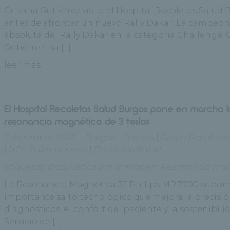
Cristina Gutiérrez visita el Hospital Recoletas Salud
antes de afrontar un nuevo Rally Dakar. La campeo
absoluta del Rally Dakar en la categoría Challenge, 
Gutiérrez, ha [...]
leer más
El Hospital Recoletas Salud Burgos pone en marcha 
resonancia magnética de 3 teslas
2 diciembre, 2025
Burgos
|
Centros
|
Grupo Recoletas
|
I+D
|
Publicaciones
|
Recoletas Salud
Etiquetas:
diagnostico por la imagen
,
Resonancia mag
La Resonancia Magnética 3T Philips MR 7700 supon
importante salto tecnológico que mejora la precisió
diagnósticos, el confort del paciente y la sostenibili
Servicio de [...]