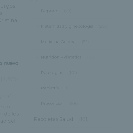
 Burgos
Deporte
(29)
na
Cristina
Maternidad y ginecología
(299)
Medicina General
(52)
Nutrición y dietetica
(110)
la nueva
Patologías
(101)
|
HRBU
Pediatría
(19)
nética
Prevención
(98)
e un
n de los
Recoletas Salud
(181)
dad del