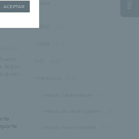
Salud
ACEPTAR
dico del
(8)
HRSG
(33)
HRZA
(41)
 cuenca
l nuevo
I+D
(40)
a, según
s, quien
Institutos
(104)
Instituto Cardiovascular
(9)
Instituto de Salud Digestiva
(20)
orte
Deporte
Instituto Neuro Vertebral
(12)