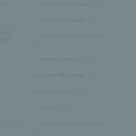
etas
Instituto Oftalmológico
(13)
Instituto Oncológico
(11)
y los
Instituto Otorrinolaringología
 año
(13)
Instituto Urológico
(21)
Nacer en Recoletas
(4)
Publicaciones
(777)
o
3ª Edad
(14)
Andrología y Salud Masculina
Hospital
(24)