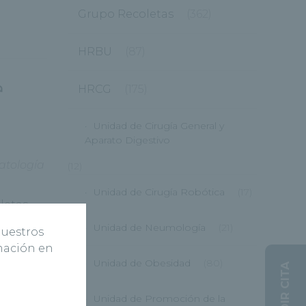
Grupo Recoletas
(362)
HRBU
(87)
a
HRCG
(175)
Unidad de Cirugía General y
Aparato Digestivo
atología
(12)
Unidad de Cirugía Robótica
(17)
oletas
 la
Unidad de Neumología
(21)
nuestros
rmación en
Unidad de Obesidad
(80)
PEDIR CITA
Unidad de Promoción de la