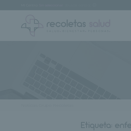
Mi Centro:
Sin seleccionar
[buscar centro]
Noticias Grupo Recoletas
Etiqueta:
enf