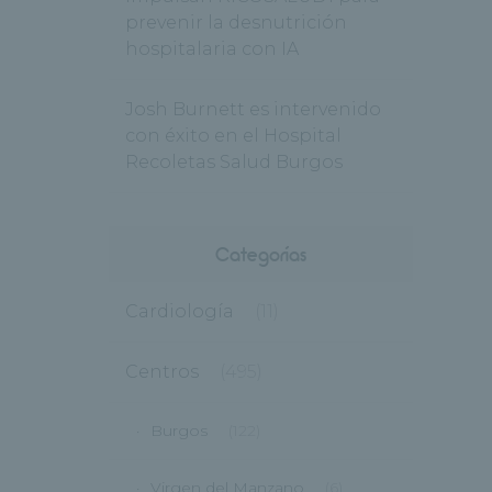
prevenir la desnutrición
hospitalaria con IA
Josh Burnett es intervenido
con éxito en el Hospital
Recoletas Salud Burgos
Categorías
Cardiología
(11)
Centros
(495)
Burgos
(122)
Virgen del Manzano
(6)