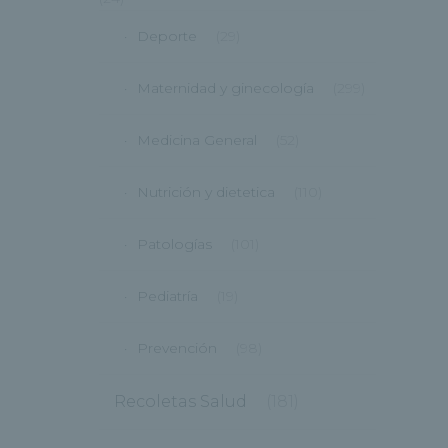
Deporte
(29)
Maternidad y ginecología
(299)
Medicina General
(52)
Nutrición y dietetica
(110)
Patologías
(101)
Pediatría
(19)
Prevención
(98)
Recoletas Salud
(181)