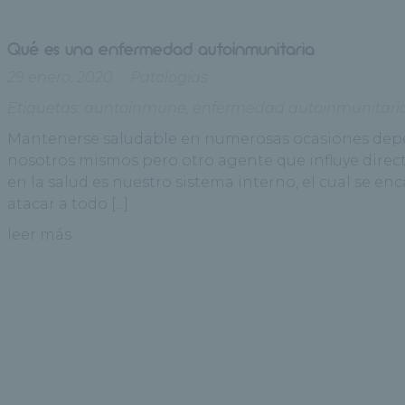
Qué es una enfermedad autoinmunitaria
29 enero, 2020
Patologías
Etiquetas:
auntoinmune
,
enfermedad autoinmunitari
Mantenerse saludable en numerosas ocasiones dep
nosotros mismos pero otro agente que influye dire
en la salud es nuestro sistema interno, el cual se en
atacar a todo [...]
leer más