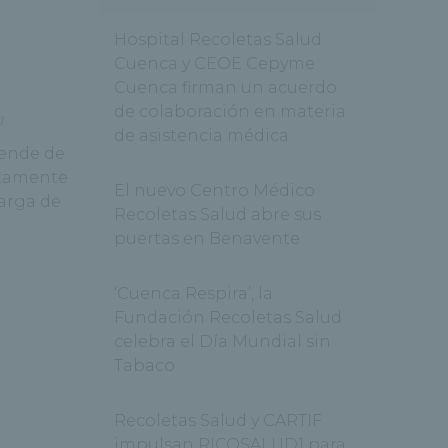
Hospital Recoletas Salud
Cuenca y CEOE Cepyme
Cuenca firman un acuerdo
de colaboración en materia
a
de asistencia médica
ende de
ctamente
El nuevo Centro Médico
carga de
Recoletas Salud abre sus
puertas en Benavente
‘Cuenca Respira’, la
Fundación Recoletas Salud
celebra el Día Mundial sin
Tabaco
Recoletas Salud y CARTIF
impulsan RICOSALUD1 para