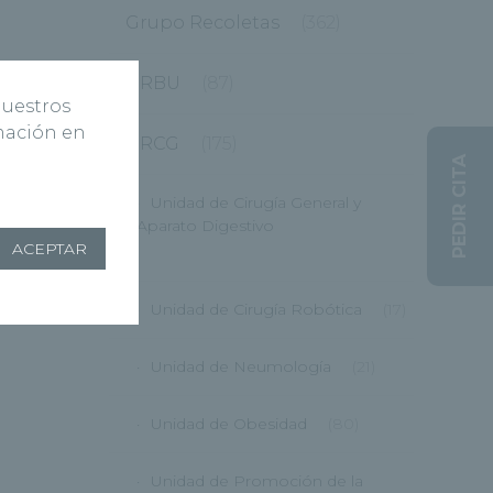
Grupo Recoletas
(362)
HRBU
(87)
nuestros
rmación en
HRCG
(175)
PEDIR CITA
Unidad de Cirugía General y
Aparato Digestivo
ACEPTAR
(12)
Unidad de Cirugía Robótica
(17)
Unidad de Neumología
(21)
Unidad de Obesidad
(80)
Unidad de Promoción de la