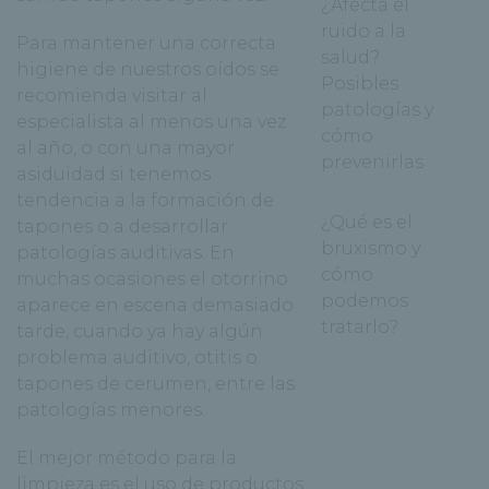
¿Afecta el
ruido a la
Para mantener una correcta
salud?
higiene de nuestros oídos se
Posibles
recomienda visitar al
patologías y
especialista
al menos una vez
cómo
al año, o con una mayor
prevenirlas
asiduidad si tenemos
tendencia a la formación de
¿Qué es el
tapones o a desarrollar
bruxismo y
patologías auditivas. En
cómo
muchas ocasiones el otorrino
podemos
aparece en escena demasiado
tratarlo?
tarde, cuando ya hay algún
problema auditivo, otitis o
tapones de cerumen, entre las
patologías menores.
El mejor método para la
limpieza es el
uso de productos