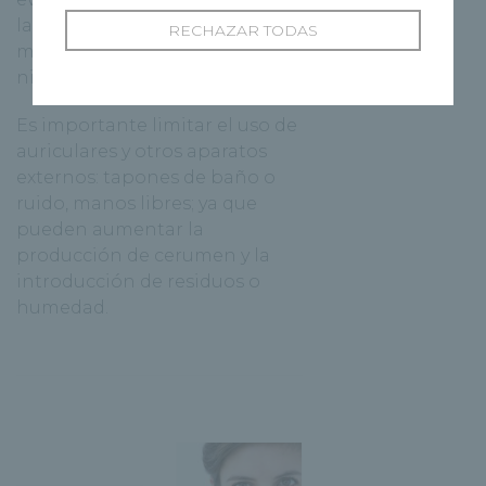
la segunda causa de consulta
RECHAZAR TODAS
médica más frecuente en los
niños.
Es importante
limitar el uso de
auriculares
y otros aparatos
externos: tapones de baño o
ruido, manos libres; ya que
pueden aumentar la
producción de cerumen y la
introducción de residuos o
humedad.