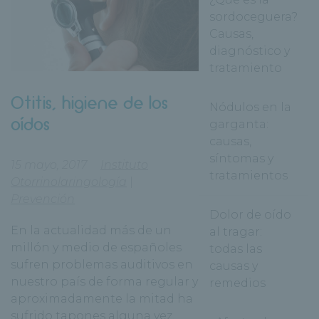
sordoceguera?
Causas,
diagnóstico y
tratamiento
Otitis, higiene de los
Nódulos en la
oídos
garganta:
causas,
síntomas y
15 mayo, 2017
Instituto
tratamientos
Otorrinolaringología
|
Prevención
Dolor de oído
En la actualidad más de un
al tragar:
millón y medio de españoles
todas las
sufren
problemas auditivos
en
causas y
nuestro país de forma regular y
remedios
aproximadamente la mitad ha
sufrido tapones alguna vez.