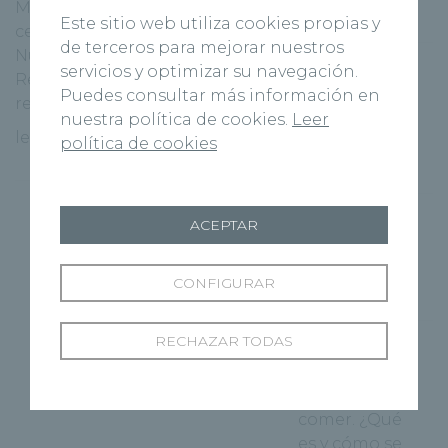
Mañana viernes, 28 de mayo, se
Digestiva
Este sitio web utiliza cookies propias y
celebra el Día Nacional de la
de terceros para mejorar nuestros
Nutrición. Por ello, Recoletas
Inicio de la
servicios y optimizar su navegación.
Red Hospitalaria quiere
cirugía
Puedes consultar más información en
recordar que [...]
robótica en
nuestra política de cookies.
Leer
leer más
Recoletas
política de cookies
Burgos
Cirugía
ACEPTAR
bariátrica,
qué es y para
CONFIGURAR
qué sirve
RECHAZAR TODAS
Dolor de
estómago
después de
comer. ¿Qué
es y cómo se