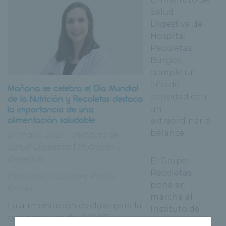
Salud
Digestiva del
Hospital
Recoletas
Burgos
cumple un
año de
Mañana se celebra el Día Mundial
actividad con
de la Nutrición y Recoletas destaca
la importancia de una
un
alimentación saludable
extraordinario
balance
27 mayo, 2021
Instituto de
Salud Digestiva
|
Nutrición y
dietetica
El Grupo
Recoletas
Etiquetas:
nutricion
,
Paula
pone en
Crespo
marcha el
La alimentación es clave para la
Instituto de
recuperación del COVID
Salud