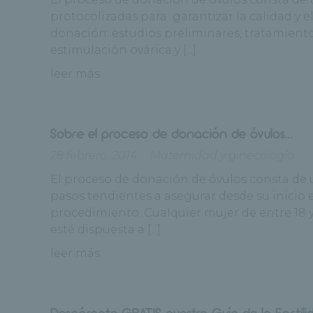
protocolizadas para garantizar la calidad y el
donación: estudios preliminares, tratamient
estimulación ovárica y [...]
leer más
Sobre el proceso de donación de óvulos…
28 febrero, 2014
Maternidad y ginecología
El proceso de donación de óvulos consta de 
pasos tendientes a asegurar desde su inicio e
procedimiento. Cualquier mujer de entre 18 
esté dispuesta a [...]
leer más
Descárgate GRATIS nuestra Guía de la Fertili