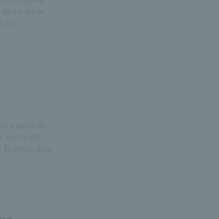
 éxito de la
o de
una serie de
l éxito del
y 35 años que
dad