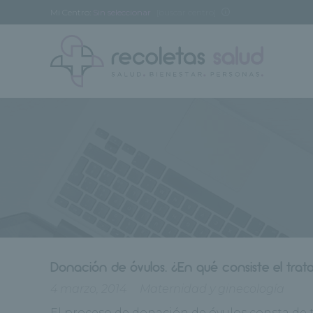
Mi Centro:
Sin seleccionar
[buscar centro]
Donación de óvulos. ¿En qué consiste el trat
4 marzo, 2014
Maternidad y ginecología
El proceso de donación de óvulos consta de 