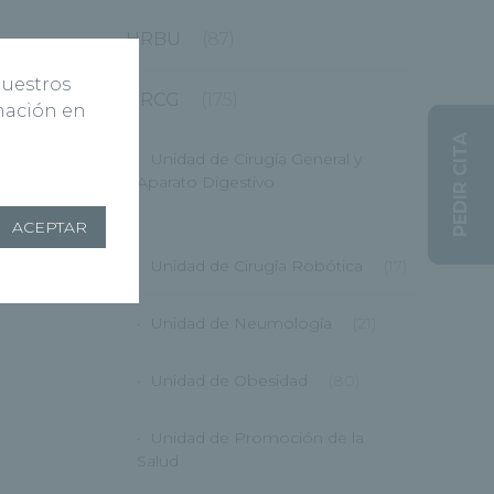
HRBU
(87)
nuestros
HRCG
(175)
rmación en
PEDIR CITA
Unidad de Cirugía General y
Aparato Digestivo
(12)
ACEPTAR
Unidad de Cirugía Robótica
(17)
Unidad de Neumología
(21)
Unidad de Obesidad
(80)
Unidad de Promoción de la
Salud