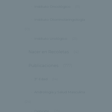
Instituto Oncológico
(11)
Instituto Otorrinolaringología
(13)
Instituto Urológico
(21)
Nacer en Recoletas
(4)
Publicaciones
(777)
3ª Edad
(14)
Andrología y Salud Masculina
(24)
Deporte
(29)