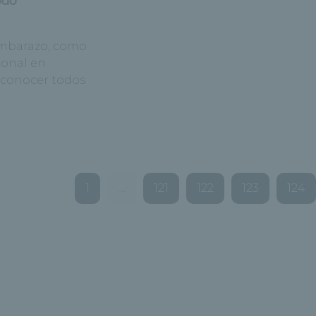
embarazo, como
ional en
a conocer todos
1
…
121
122
123
124