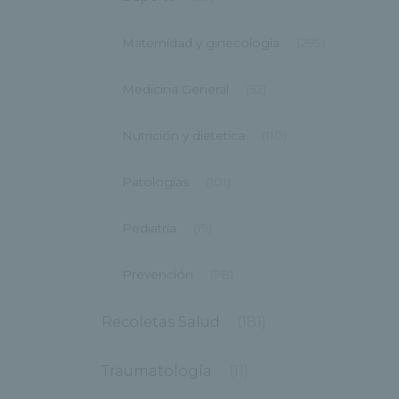
Maternidad y ginecología
(299)
Medicina General
(52)
Nutrición y dietetica
(110)
Patologías
(101)
Pediatría
(19)
Prevención
(98)
Recoletas Salud
(181)
Traumatología
(11)