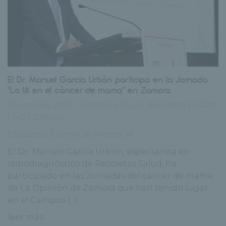
El Dr. Manuel García Urbón participa en la Jornada
“La IA en el cáncer de mama” en Zamora
15 octubre, 2025
Centros
|
Grupo Recoletas
|
HRZA
|
I+D
|
Zamora
Etiquetas:
Cáncer de Mama
,
IA
El Dr. Manuel García Urbón, especialista en
radiodiagnóstico de Recoletas Salud, ha
participado en las Jornadas del cáncer de mama
de La Opinión de Zamora que han tenido lugar
en el Campus [...]
leer más