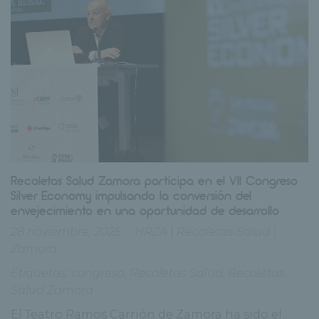
Recoletas Salud Zamora participa en el VII Congreso
Silver Economy impulsando la conversión del
envejecimiento en una oportunidad de desarrollo
28 noviembre, 2025
HRZA
|
Recoletas Salud
|
Zamora
Etiquetas:
congreso
,
Recoletas Salud
,
Recoletas
Salud Zamora
El Teatro Ramos Carrión de Zamora ha sido el