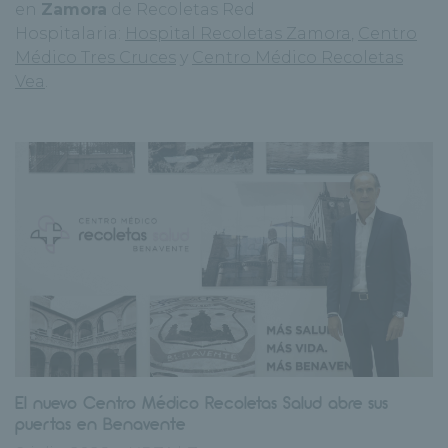
en
Zamora
de Recoletas Red
Hospitalaria:
Hospital Recoletas Zamora
,
Centro
Médico Tres Cruces
y
Centro Médico Recoletas
Vea
.
El nuevo Centro Médico Recoletas Salud abre sus
puertas en Benavente