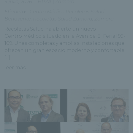
9 julio, 2026
HRZA
|
Zamora
Etiquetas:
Centro Médico Recoletas Salud
Benavente
,
Recoletas Salud Zamora
,
Zamora
Recoletas Salud ha abierto un nuevo
Centro Médico situado en la Avenida El Ferial 99-
109. Unas completas y amplias instalaciones que
ofrecen un gran espacio moderno y confortable,
[...]
leer más