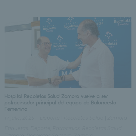
Hospital Recoletas Salud Zamora vuelve a ser
patrocinador principal del equipo de Baloncesto
Femenino
17 julio, 2025
Deporte
|
Recoletas Salud
|
Zamora
Etiquetas:
Deporte
,
Patrocinios
,
Recoletas Salud
Zamora
,
Recoletas Samora
,
Zamora