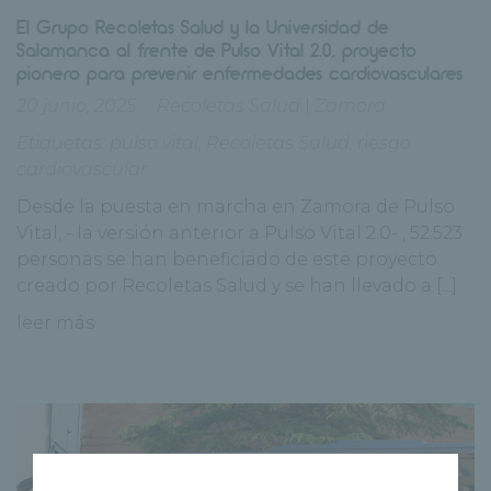
El Grupo Recoletas Salud y la Universidad de
Salamanca al frente de Pulso Vital 2.0, proyecto
pionero para prevenir enfermedades cardiovasculares
20 junio, 2025
Recoletas Salud
|
Zamora
Etiquetas:
pulso vital
,
Recoletas Salud
,
riesgo
cardiovascular
Desde la puesta en marcha en Zamora de Pulso
Vital, - la versión anterior a Pulso Vital 2.0- , 52.523
personas se han beneficiado de este proyecto
creado por Recoletas Salud y se han llevado a [...]
leer más