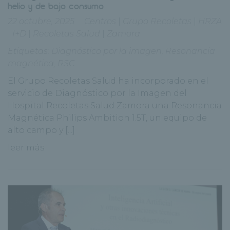
helio y de bajo consumo
22 octubre, 2025
Centros
|
Grupo Recoletas
|
HRZA
|
I+D
|
Recoletas Salud
|
Zamora
Etiquetas:
Diagnóstico por la imagen
,
Resonancia
magnética
,
RSC
El Grupo Recoletas Salud ha incorporado en el
servicio de Diagnóstico por la Imagen del
Hospital Recoletas Salud Zamora una Resonancia
Magnética Philips Ambition 1.5T, un equipo de
alto campo y [...]
leer más