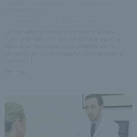
Palencia
|
Publicaciones
|
Recoletas Salud
|
Valladolid
|
Zamora
Etiquetas:
Autismo
,
Día mundial
,
salud
Las fachadas de los centros hospitalarios se
iluminarán del color que simboliza el apoyo a
esta causa. Recoletas Salud colabora con la
campaña de Autismo España Los hospitales y
Centros [...]
leer más