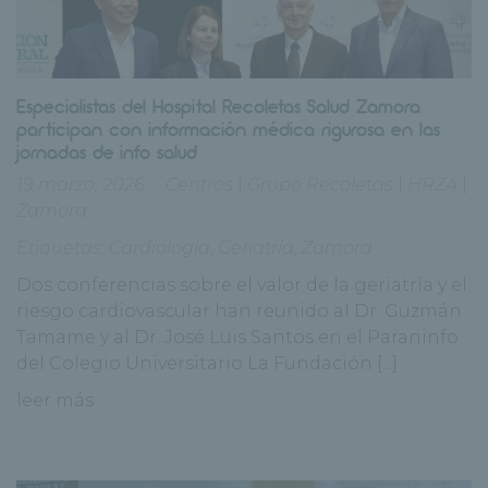
Especialistas del Hospital Recoletas Salud Zamora
participan con información médica rigurosa en las
jornadas de info salud
19 marzo, 2026
Centros
|
Grupo Recoletas
|
HRZA
|
Zamora
Etiquetas:
Cardiología
,
Geriatría
,
Zamora
Dos conferencias sobre el valor de la geriatría y el
riesgo cardiovascular han reunido al Dr. Guzmán
Tamame y al Dr. José Luis Santos en el Paraninfo
del Colegio Universitario La Fundación [...]
leer más