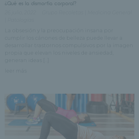
¿Qué es la dismorfia corporal?
26 julio, 2022
Grupo Recoletas
|
Medicina General
|
Patologías
La obsesión y la preocupación insana por
cumplir los cánones de belleza puede llevar a
desarrollar trastornos compulsivos por la imagen
propia que elevan los niveles de ansiedad,
generan ideas [...]
leer más