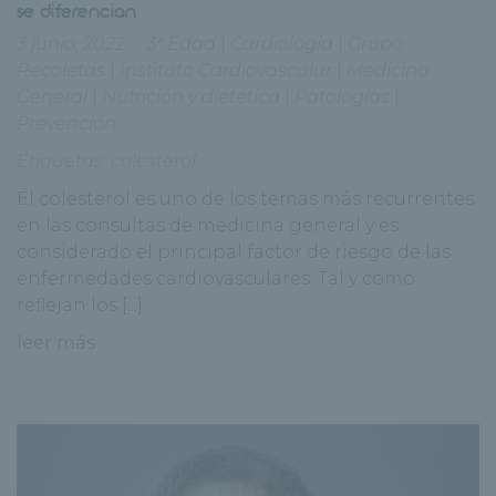
se diferencian
3 junio, 2022
3ª Edad
|
Cardiología
|
Grupo
Recoletas
|
Instituto Cardiovascular
|
Medicina
General
|
Nutrición y dietetica
|
Patologías
|
Prevención
Etiquetas:
colesterol
El colesterol es uno de los temas más recurrentes
en las consultas de medicina general y es
considerado el principal factor de riesgo de las
enfermedades cardiovasculares. Tal y como
reflejan los [...]
leer más