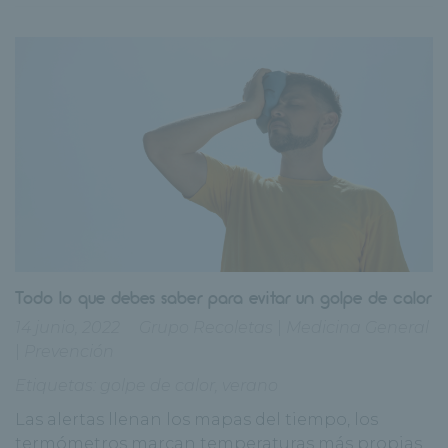
Todo lo que debes saber para evitar un golpe de calor
14 junio, 2022
Grupo Recoletas
|
Medicina General
|
Prevención
Etiquetas:
golpe de calor
,
verano
Las alertas llenan los mapas del tiempo, los
termómetros marcan temperaturas más propias