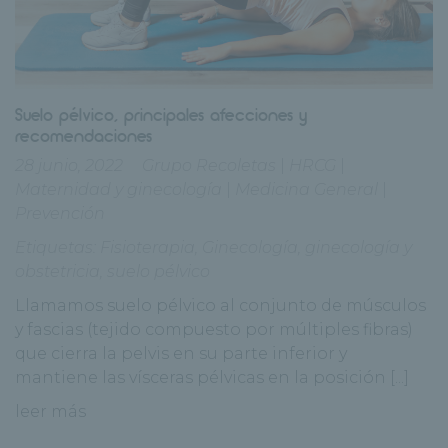
Suelo pélvico, principales afecciones y
recomendaciones
28 junio, 2022
Grupo Recoletas
|
HRCG
|
Maternidad y ginecología
|
Medicina General
|
Prevención
Etiquetas:
Fisioterapia
,
Ginecología
,
ginecología y
obstetricia
,
suelo pélvico
Llamamos suelo pélvico al conjunto de músculos
y fascias (tejido compuesto por múltiples fibras)
que cierra la pelvis en su parte inferior y
mantiene las vísceras pélvicas en la posición [...]
leer más