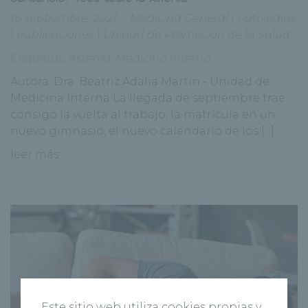
16 septiembre, 2021
Medicina General
|
Patologías
|
Publicaciones
|
Unidad de Promoción de la Salud
Etiquetas:
Astenia
,
Medicina Interna
Autora: Dra. Beatriz Adalia Martin - Unidad de
Medicina Interna La llegada de septiembre trae
consigo la vuelta al trabajo, la matrícula en un
nuevo gimnasio, el nuevo calendario de los [...]
leer más
Este sitio web utiliza cookies propias y