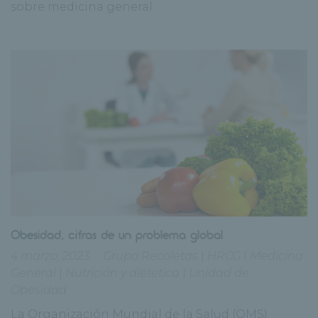
sobre medicina general.
Obesidad, cifras de un problema global
4 marzo, 2023
Grupo Recoletas
|
HRCG
|
Medicina
General
|
Nutrición y dietetica
|
Unidad de
Obesidad
La Organización Mundial de la Salud (OMS)