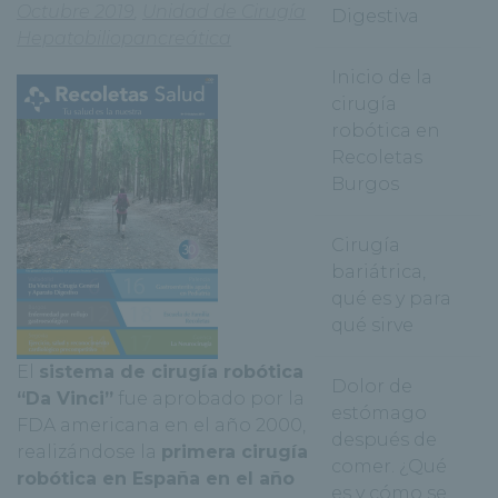
Octubre 2019
,
Unidad de Cirugía
Digestiva
Hepatobiliopancreática
Inicio de la
cirugía
robótica en
Recoletas
Burgos
Cirugía
bariátrica,
qué es y para
qué sirve
El
sistema de cirugía robótica
Dolor de
“Da Vinci”
fue aprobado por la
estómago
FDA americana en el año 2000,
después de
realizándose la
primera cirugía
comer. ¿Qué
robótica en España en el año
es y cómo se