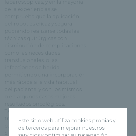
laparoscópicas, y en la mayoría
de la experiencias se
comprueba que la aplicación
del robot es eficaz y segura
pudiendo realizarse todas las
técnicas quirúrgicas con
disminución de complicaciones
como las necesidades
transfusionales, o las
infecciones de herida;
permitiendo una incorporación
más rápida a la vida habitual
del paciente, y con los mismos,
o en algunos casos mejores
resultados oncológicos.
También se ha visto en estos
trabajos que la tasa de
Este sitio web utiliza cookies propias y
conversión es baja, incluso en
de terceros para mejorar nuestros
cirugías complejas, lo que
servicios y optimizar su navegación.