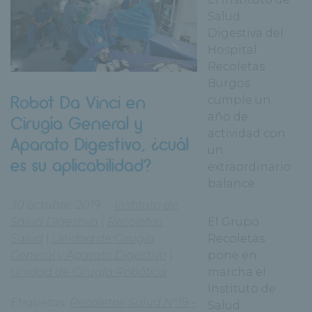
Salud
Digestiva del
Hospital
Recoletas
Burgos
Robot Da Vinci en
cumple un
año de
Cirugía General y
actividad con
Aparato Digestivo, ¿cuál
un
es su aplicabilidad?
extraordinario
balance
30 octubre, 2019
Instituto de
Salud Digestiva
|
Recoletas
El Grupo
Salud
|
Unidad de Cirugía
Recoletas
General y Aparato Digestivo
|
pone en
Unidad de Cirugía Robótica
marcha el
Instituto de
Etiquetas:
Recoletas Salud Nº19 -
Salud