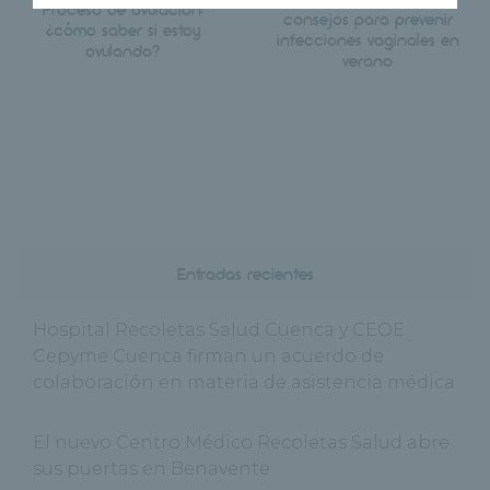
Proceso de ovulación:
consejos para prevenir
¿cómo saber si estoy
infecciones vaginales en
ovulando?
verano
Entradas recientes
Hospital Recoletas Salud Cuenca y CEOE
Cepyme Cuenca firman un acuerdo de
colaboración en materia de asistencia médica
El nuevo Centro Médico Recoletas Salud abre
sus puertas en Benavente