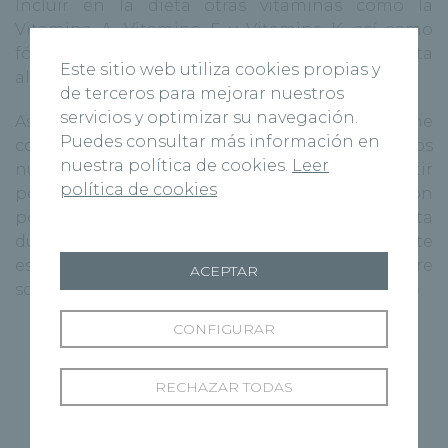
Incluir en la dieta otras vitaminas como la
Vitamina A, Vitamina E y Vitamina K, así como
fósforo y Zinc también contribuye a una correcta
Este sitio web utiliza cookies propias y
alimentación del embazado.
de terceros para mejorar nuestros
servicios y optimizar su navegación.
Asimismo, aun cuando una embazada come
Puedes consultar más información en
correctamente y tiene en cuenta la ingesta de los
nuestra política de cookies.
Leer
nutrientes necesarios pueden existir
política de cookies
peculiaridades concretas para cada gestación
por lo que para un mejor cuidado de la dieta
durante el embarazo lo más conveniente
es
consultar a tu médico
y que este te asesore
ACEPTAR
sobre las necesidades concretas de tu embarazo.
CONFIGURAR
RECHAZAR TODAS
Siguiente Página
Página Anterior
Salud ginecológica: 6