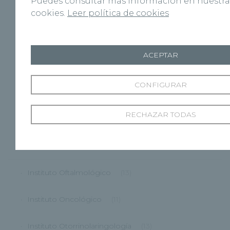
Puedes consultar más información en nuestra 
HRZA
(41)
cookies.
Leer política de cookies
I+D
(40)
ACEPTAR
Institutos
(104)
CONFIGURAR
Instituto Cardiovascular
(9)
RECHAZAR TODAS
Instituto de Salud Digestiva
(20)
Instituto Neuro Vertebral
(12)
Instituto Oftalmológico
(13)
Instituto Oncológico
(11)
Instituto Otorrinolaringología
(13)