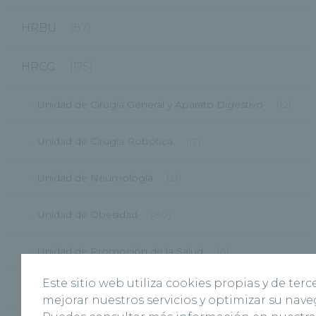
HRBU
(87)
HRCG
(175)
Unidad de Cirugía General y Aparato Digestivo
(12)
Unidad de Cirugía Robótica
(17)
Unidad de Neumología
(21)
Unidad de Obesidad
(80)
Unidad de Promoción de la Salud
(8)
Este sitio web utiliza cookies propias y de terc
HRSG
(33)
mejorar nuestros servicios y optimizar su nave