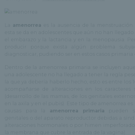
La
amenorrea
es la ausencia de la menstruación. 
esta se da en adolescentes que aún no han llegado
el embarazo y la lactancia y en la menopausia. P
producir porque exista algún problema suby
diagnosticar, pudiendo ser en estos casos primaria 
Dentro de la amenorrea primaria se incluyen aque
una adolescente no ha llegado a tener la regla pes
la que ya debería haberlo hecho, esto es entre los 1
acompañarse de alteraciones en los caracteres 
(desarrollo de las mamas, de los genitales externos
en la axila y en el pubis). Este tipo de amenorrea e
causas para la
amenorrea primaria
pueden se
genitales o del aparato reproductor debidas a sín
alteraciones hormonales o por himen imperforado 
la membrana que cubre la entrada de la vagina).