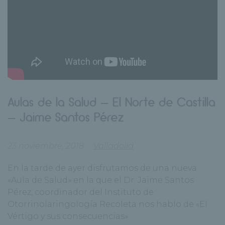
Aulas de la Salud – El Norte de Castilla
– Jaime Santos Pérez
23 noviembre, 2018
Valladolid
En la tarde de ayer disfrutamos de una nueva
«Aula de Salud» en la que el Dr. Jaime Santos
Pérez, coordinador del Instituto de
Otorrinolaringología Recoleta nos hablo de «El
Vértigo y sus consecuencias»