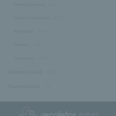
Medicina General
(52)
Nutrición y dietetica
(110)
Patologías
(101)
Pediatría
(19)
Prevención
(98)
Recoletas Salud
(181)
Traumatología
(11)