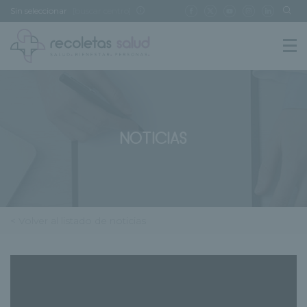
Sin seleccionar
[buscar centro]
NOTICIAS
< Volver al listado de noticias