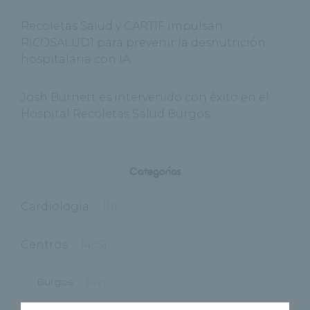
Recoletas Salud y CARTIF impulsan
RICOSALUD1 para prevenir la desnutrición
hospitalaria con IA
Josh Burnett es intervenido con éxito en el
Hospital Recoletas Salud Burgos
Categorías
Cardiología
(11)
Centros
(495)
Burgos
(122)