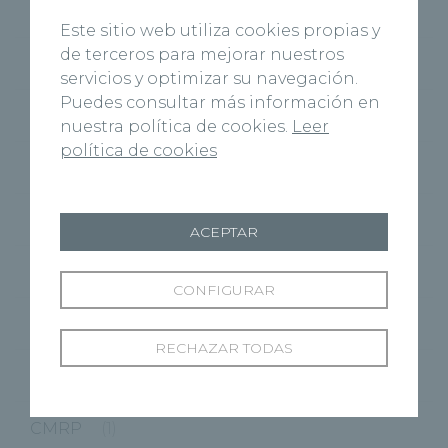
Virgen del Manzano
(6)
Este sitio web utiliza cookies propias y
de terceros para mejorar nuestros
Cuenca
(27)
servicios y optimizar su navegación.
Puedes consultar más información en
Marbella
(1)
nuestra política de cookies.
Leer
política de cookies
Palencia
(40)
Ponferrada
(9)
ACEPTAR
Segovia
(48)
CONFIGURAR
Valladolid
(176)
RECHAZAR TODAS
Zamora
(59)
CMRP
(1)