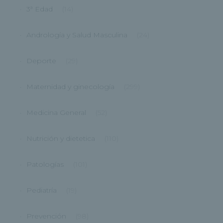
3ª Edad
(14)
Andrología y Salud Masculina
(24)
Deporte
(29)
Maternidad y ginecología
(299)
Medicina General
(52)
Nutrición y dietetica
(110)
Patologías
(101)
Pediatría
(19)
Prevención
(98)