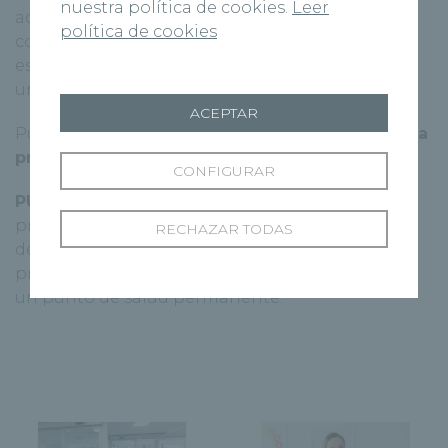
nuestra política de cookies.
Leer
acceso de forma fácil y gratuita a realizarse
política de cookies
controles periódicos de salud cardiaca,
especialmente en aquellos núcleos rurales con
un alto porcentaje de población envejecida”.
ACEPTAR
Pulso Vital ha logrado convertir a
Zamora en una
provincia cardioprotegida
.
CONFIGURAR
PULSO VITAL sigue creciendo
en otras
provincias de Castilla y León. Clínica Ponferrada
RECHAZAR TODAS
del grupo Recoletas ha cogido las riendas en la
provincia de El Bierzo, donde ya se ha instalado
un punto de salud permanente.