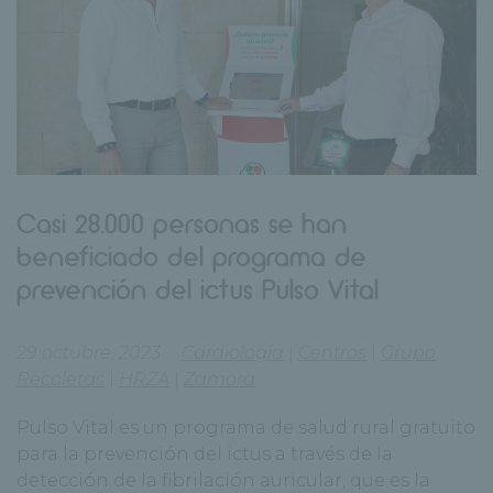
Casi 28.000 personas se han
beneficiado del programa de
prevención del ictus Pulso Vital
29 octubre, 2023
Cardiología
|
Centros
|
Grupo
Recoletas
|
HRZA
|
Zamora
Pulso Vital es un programa de salud rural gratuito
para la prevención del ictus a través de la
detección de la fibrilación auricular, que es la