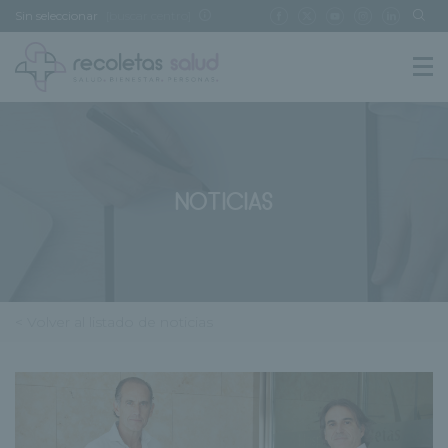
Sin seleccionar
[buscar centro]
NOTICIAS
< Volver al listado de noticias