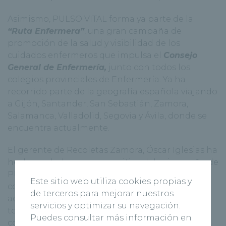
Asimismo, PULSO VITAL forma ya parte de la
“Ruta Enfermera”
, una gran campaña de
promoción de la salud y visibilidad de los
cuidados enfermeros que impulsa el
Consejo
General de Enfermería,
junto con todos los
colegios provinciales de Enfermería. Ya ha
recorrido parte de la geografía española viajando
a Gijón, Santander, San Sebastián, Zamora,
Salamanca, Valladolid, Segovia y Ávila, donde se
encuentra actualmente.
El gerente de Recoletas Zamora, Óscar Iglesias ha
hecho un balance muy positivo del primer año de
PULSO VITAL porque “hemos estado
Este sitio web utiliza cookies propias y
constantemente muy presente en diferentes
de terceros para mejorar nuestros
actos vinculados a la salud en Zamora y, sobre
servicios y optimizar su navegación.
todo, nos sentimos orgullosos de haber
Puedes consultar más información en
conseguido que la población zamorana tenga