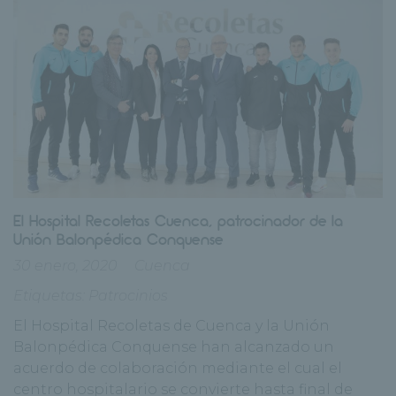
El Hospital Recoletas Cuenca, patrocinador de la
Unión Balonpédica Conquense
30 enero, 2020
Cuenca
Etiquetas:
Patrocinios
El Hospital Recoletas de Cuenca y la Unión
Balonpédica Conquense han alcanzado un
acuerdo de colaboración mediante el cual el
centro hospitalario se convierte hasta final de