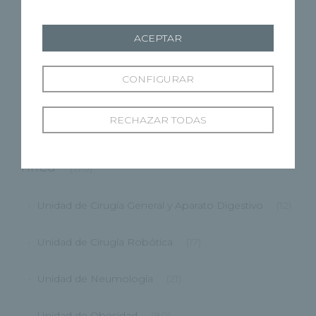
Zamora
(59)
ACEPTAR
CMRP
(1)
CONFIGURAR
Grupo Recoletas
(362)
RECHAZAR TODAS
HRBU
(87)
HRCG
(175)
Unidad de Cirugía General y Aparato Digestivo
(12)
Unidad de Cirugía Robótica
(17)
Unidad de Neumología
(21)
Unidad de Obesidad
(80)