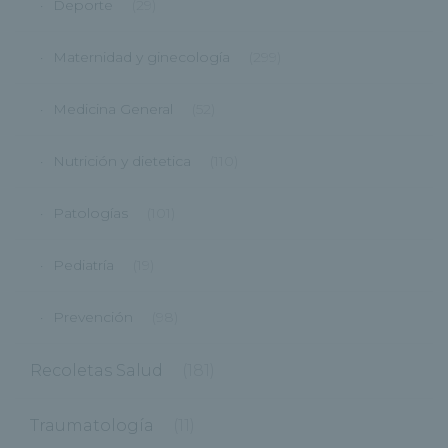
Deporte
(29)
Maternidad y ginecología
(299)
Medicina General
(52)
Nutrición y dietetica
(110)
Patologías
(101)
Pediatría
(19)
Prevención
(98)
Recoletas Salud
(181)
Traumatología
(11)