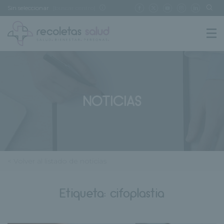
Sin seleccionar
[buscar centro]
NOTICIAS
< Volver al listado de noticias
Etiqueta:
cifoplastia