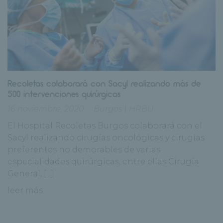
Recoletas colaborará con Sacyl realizando más de
500 intervenciones quirúrgicas
16 noviembre, 2020
Burgos
|
HRBU
El Hospital Recoletas Burgos colaborará con el
Sacyl realizando cirugías oncológicas y cirugías
preferentes no demorables de varias
especialidades quirúrgicas, entre ellas Cirugía
General, [...]
leer más