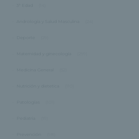
3ª Edad
(14)
Andrología y Salud Masculina
(24)
Deporte
(29)
Maternidad y ginecología
(299)
Medicina General
(52)
Nutrición y dietetica
(110)
Patologías
(101)
Pediatría
(19)
Prevención
(98)