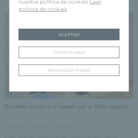
nuestra política de cookies.
Leer
política de cookies
ACEPTAR
CONFIGURAR
RECHAZAR TODAS
Recoletas mantiene su apuesta por el fútbol burgalés
2 octubre, 2019
Burgos
|
HRBU
Etiquetas:
Deporte
,
Patrocinios
Pilar Gómez, gerente del Hospital Recoletas