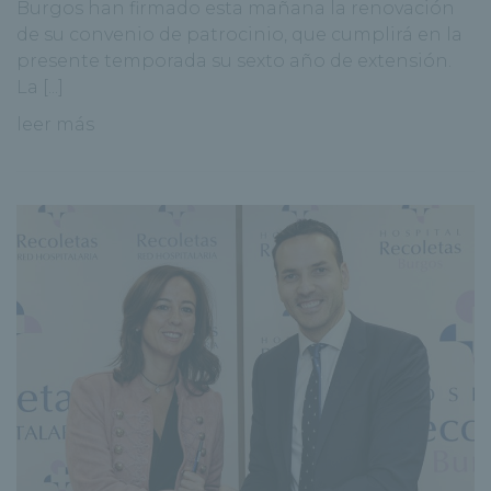
Burgos han firmado esta mañana la renovación
de su convenio de patrocinio, que cumplirá en la
presente temporada su sexto año de extensión.
La [...]
leer más