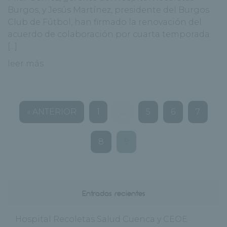
Burgos, y Jesús Martínez, presidente del Burgos
Club de Fútbol, han firmado la renovación del
acuerdo de colaboración por cuarta temporada
[...]
leer más
« ANTERIOR
1
…
5
6
7
8
9
Entradas recientes
Hospital Recoletas Salud Cuenca y CEOE