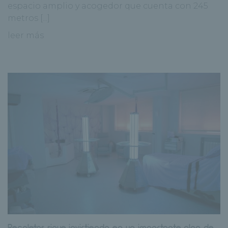
espacio amplio y acogedor que cuenta con 245
metros [...]
leer más
Recoletas sigue invirtiendo en un importante plan de