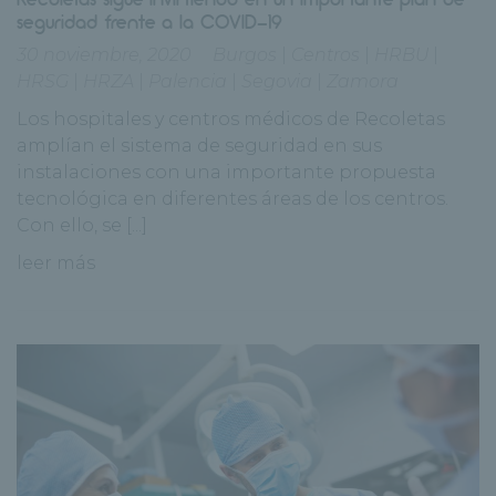
seguridad frente a la COVID-19
30 noviembre, 2020
Burgos
|
Centros
|
HRBU
|
HRSG
|
HRZA
|
Palencia
|
Segovia
|
Zamora
Los hospitales y centros médicos de Recoletas
amplían el sistema de seguridad en sus
instalaciones con una importante propuesta
tecnológica en diferentes áreas de los centros.
Con ello, se [...]
leer más