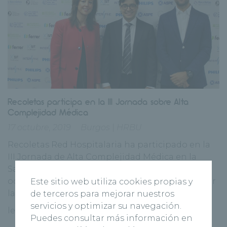
Recoletas participa en la III Jornada sobre Alta
Complejidad Médica
17 octubre, 2019
Burgos
|
HRBU
Recoletas Red Hospitalaria ha participado en la
III Jornada de Alta Complejidad Médica en la
Sanidad Privada celebrada el pasado 16 de
octubre en Madrid. El encuentro, organizado por
Este sitio web utiliza cookies propias y
la Alianza de [...]
de terceros para mejorar nuestros
servicios y optimizar su navegación.
leer más
Puedes consultar más información en