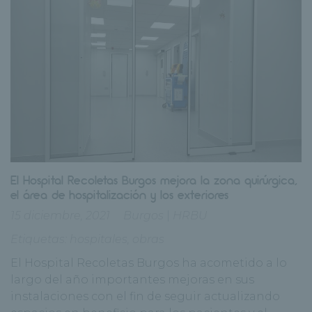
El Hospital Recoletas Burgos mejora la zona quirúrgica,
el área de hospitalización y los exteriores
15 diciembre, 2021
Burgos
|
HRBU
Etiquetas:
hospitales
,
obras
El Hospital Recoletas Burgos ha acometido a lo
largo del año importantes mejoras en sus
instalaciones con el fin de seguir actualizando