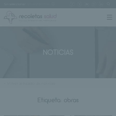
Sin seleccionar
[buscar centro]
NOTICIAS
< Volver al listado de noticias
Etiqueta:
obras