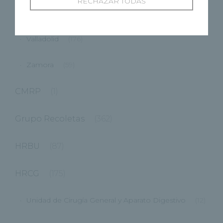
RECHAZAR TODAS
Segovia
(48)
Valladolid
(176)
Zamora
(59)
CMRP
(1)
Grupo Recoletas
(362)
HRBU
(87)
HRCG
(175)
Unidad de Cirugía General y Aparato Digestivo
(12)