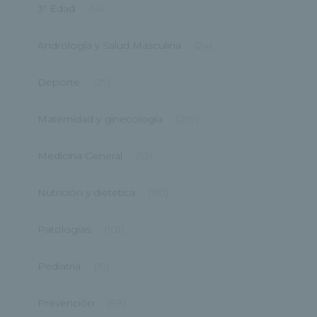
3ª Edad
(14)
Andrología y Salud Masculina
(24)
Deporte
(29)
Maternidad y ginecología
(299)
Medicina General
(52)
Nutrición y dietetica
(110)
Patologías
(101)
Pediatría
(19)
Prevención
(98)