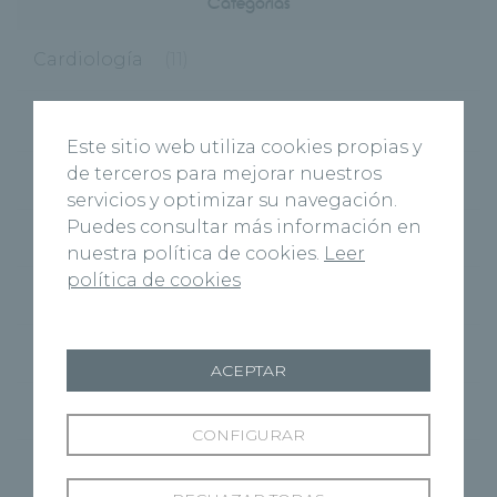
Categorías
Cardiología
(11)
Centros
(495)
Este sitio web utiliza cookies propias y
de terceros para mejorar nuestros
Burgos
(122)
servicios y optimizar su navegación.
Puedes consultar más información en
Virgen del Manzano
(6)
nuestra política de cookies.
Leer
política de cookies
Cuenca
(27)
Marbella
(1)
ACEPTAR
Palencia
(40)
CONFIGURAR
Ponferrada
(9)