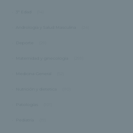
3ª Edad
(14)
Andrología y Salud Masculina
(24)
Deporte
(29)
Maternidad y ginecología
(299)
Medicina General
(52)
Nutrición y dietetica
(110)
Patologías
(101)
Pediatría
(19)