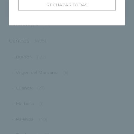
RECHAZAR TODAS
Categorías
Cardiología
(11)
Centros
(495)
Burgos
(122)
Virgen del Manzano
(6)
Cuenca
(27)
Marbella
(1)
Palencia
(40)