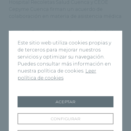
Hospital Recoletas Salud Cuenca y CEOE
Cepyme Cuenca firman un acuerdo de
colaboración en materia de asistencia médica
El nuevo Centro Médico Recoletas Salud abre
sus puertas en Benavente
Este sitio web utiliza cookies propias y
de terceros para mejorar nuestros
‘Cuenca Respira’, la Fundación Recoletas
servicios y optimizar su navegación.
Salud celebra el Día Mundial sin Tabaco
Puedes consultar más información en
nuestra política de cookies.
Leer
política de cookies
Recoletas Salud y CARTIF impulsan
RICOSALUD1 para prevenir la desnutrición
hospitalaria con IA
ACEPTAR
Josh Burnett es intervenido con éxito en el
Hospital Recoletas Salud Burgos
CONFIGURAR