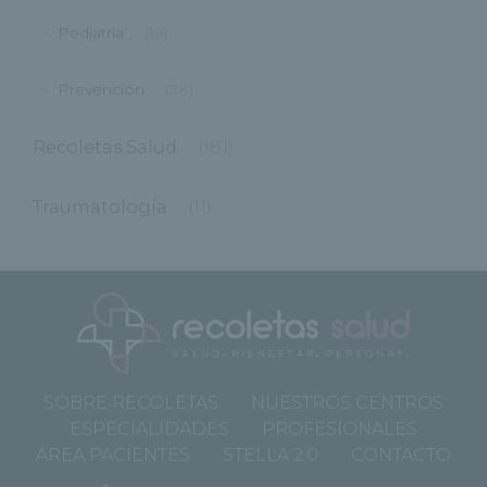
Pediatría
(19)
Prevención
(98)
Recoletas Salud
(181)
Traumatología
(11)
SOBRE RECOLETAS
NUESTROS CENTROS
ESPECIALIDADES
PROFESIONALES
ÁREA PACIENTES
STELLA 2.0
CONTACTO