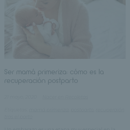
Ser mamá primeriza: cómo es la
recuperación postparto
21 mayo, 2020
Nacer en Recoletas
Etiquetas:
mamá primeriza
,
postparto
,
recuperaión
tras el parto
Un embarazo es una etapa muy especial en la