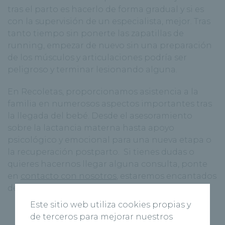
tras el parto es hacerlo de forma gradual y si es
con la supervisión de un especialista, mejor. Tras
tanto tiempo sin ponerte las zapatillas de
running, empezar de nuevo sin una preparación
de los músculos y articulaciones podría ser
peligroso y terminar lesionando alguna.
En Recoletas, proporcionamos asistencia a la
familia en numerosos aspectos importantes tras
la llegada del bebé. Desde el asesoramiento
sobre la lactancia materna hasta apoyo
psicológico y emocional para una nueva etapa o
la recuperación postparto. Si tienes dudas o
quieres hacernos llegar alguna consulta, ponte
en
contacto con nosotros
, estaremos encantados
de ayudarte a ti y a tu bebé
Este sitio web utiliza cookies propias y
de terceros para mejorar nuestros