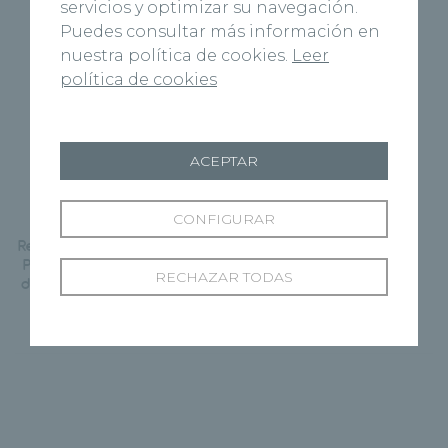
servicios y optimizar su navegación.
Puedes consultar más información en
nuestra política de cookies.
Leer
política de cookies
ACEPTAR
CONFIGURAR
Siguiente Página
Recoletas celebra el Día del
Padre con una plantación
RECHAZAR TODAS
de árboles en Fuente el Sol