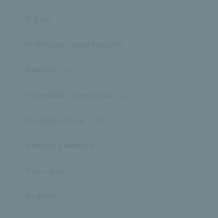
3ª Edad
(14)
Andrología y Salud Masculina
(24)
Deporte
(29)
Maternidad y ginecología
(299)
Medicina General
(52)
Nutrición y dietetica
(110)
Patologías
(101)
Pediatría
(19)