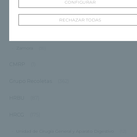
Ponferrada
(9)
CONFIGURAR
Segovia
(48)
RECHAZAR TODAS
Valladolid
(176)
Zamora
(59)
CMRP
(1)
Grupo Recoletas
(362)
HRBU
(87)
HRCG
(175)
Unidad de Cirugía General y Aparato Digestivo
(12)