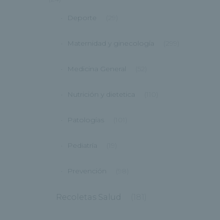
Deporte
(29)
Maternidad y ginecología
(299)
Medicina General
(52)
Nutrición y dietetica
(110)
Patologías
(101)
Pediatría
(19)
Prevención
(98)
Recoletas Salud
(181)