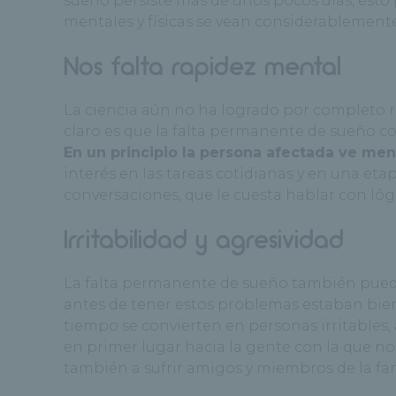
sueño persiste más de unos pocos días, esto
mentales y físicas se vean considerablemen
Nos falta rapidez mental
La ciencia aún no ha logrado por completo re
claro es que la falta permanente de sueño c
En un principio la persona afectada ve m
interés en las tareas cotidianas y en una et
conversaciones, que le cuesta hablar con lóg
Irritabilidad y agresividad
La falta permanente de sueño también pue
antes de tener estos problemas estaban bie
tiempo se convierten en personas irritables
en primer lugar hacia la gente con la que no
también a sufrir amigos y miembros de la fam