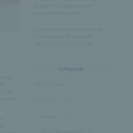
prevenir la desnutrición
hospitalaria con IA
Josh Burnett es intervenido
con éxito en el Hospital
Recoletas Salud Burgos
Categorías
usas.
Cardiología
(11)
la
 a la
y otras
Centros
(495)
Burgos
(122)
 o
de
Virgen del Manzano
(6)