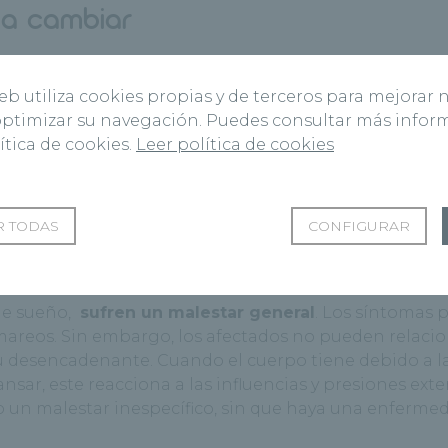
 a cambiar
 privación del sueño sufren bajo una evaluación difer
ue no harían si hubieran descansado o dejan de hacer
web utiliza cookies propias y de terceros para mejorar 
entes y otros se vuelven más irritables y agresivos. Tam
 optimizar su navegación. Puedes consultar más info
Más tarde incluso se llegan a padecer problemas cogn
ítica de cookies.
Leer política de cookies
. Seguimos trabajando o realizando las tareas diari
ermadas, puede llegar a ser muy peligroso, como por e
nas.
 TODAS
CONFIGURAR
de sueño,
sufren un malestar general
. Los síntomas
 mareos. Sin embargo, los afectados no pueden relacio
desencadenante. Cuando el cuerpo tiene debido a la
ar, este reacciona a las influencias y presiones exte
o un malestar inespecífico, sin que haya una enferme