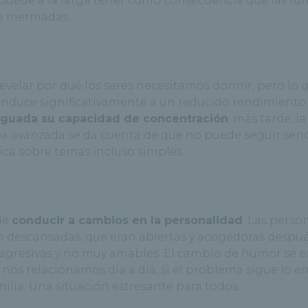
 puede a la larga tener como consecuencia que las fu
te mermadas.
velar por qué los seres necesitamos dormir, pero lo 
onduce significativamente a un reducido rendimiento
enguada su capacidad de concentración
; más tarde, la
apa avanzada se da cuenta de que no puede seguir senc
ica sobre temas incluso simples.
de
conducir a cambios en la personalidad
. Las perso
n descansadas, que eran abiertas y acogedoras despu
, agresivas y no muy amables. El cambio de humor se 
 nos relacionamos día a día, si el problema sigue lo 
ilia. Una situación estresante para todos.