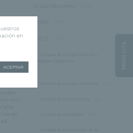
Grupo Recoletas
(362)
ente de
HRBU
(87)
 cosas
nuestros
bién es
rmación en
HRCG
(175)
itivos
PEDIR CITA
as como
Unidad de Cirugía General y
jemplo,
Aparato Digestivo
ACEPTAR
(12)
Unidad de Cirugía Robótica
(17)
 pueden
Unidad de Neumología
(21)
nar esos
 falta
rnas de
Unidad de Obesidad
(80)
dad
Unidad de Promoción de la