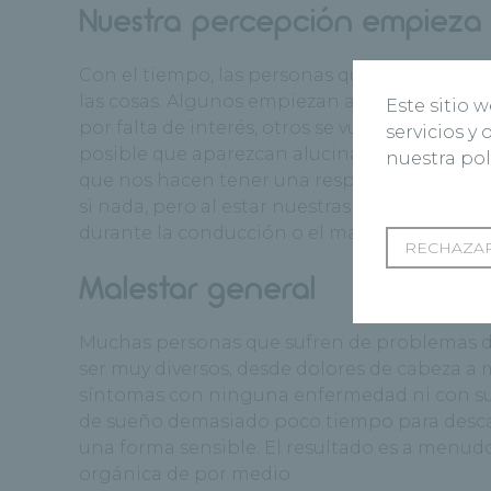
Nuestra percepción empieza
Con el tiempo, las personas que sufren de la
las cosas. Algunos empiezan a hacer cosas q
Este sitio 
por falta de interés, otros se vuelven indifer
servicios y
posible que aparezcan alucinaciones leves. 
nuestra pol
que nos hacen tener una respuesta retardada
si nada, pero al estar nuestras facultades m
durante la conducción o el manejo de máqui
RECHAZAR
Malestar general
Muchas personas que sufren de problemas 
ser muy diversos, desde dolores de cabeza a
síntomas con ninguna enfermedad ni con su 
de sueño demasiado poco tiempo para descans
una forma sensible. El resultado es a menud
orgánica de por medio.