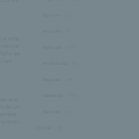
nciones
Cuenca
(27)
Marbella
(1)
que está
 mental.
Palencia
(40)
 falta de
illas
Ponferrada
(9)
Segovia
(48)
Valladolid
(176)
nas que
és de un
Zamora
(59)
expresa
empiezan
CMRP
(1)