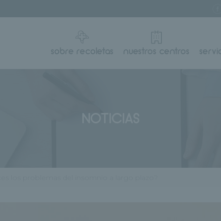
sobre recoletas
nuestros centros
servi
NOTICIAS
es los problemas del insomnio a largo plazo?